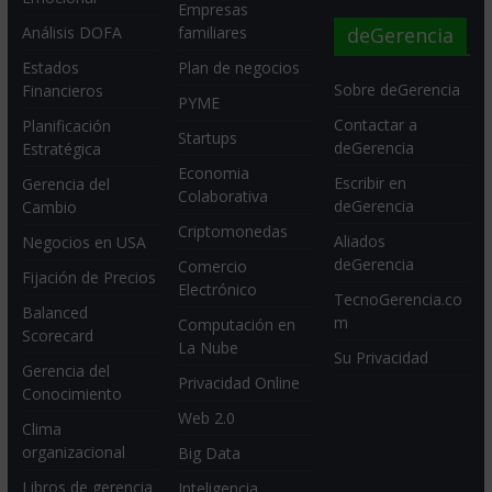
Empresas
deGerencia
Análisis DOFA
familiares
Estados
Plan de negocios
Sobre deGerencia
Financieros
PYME
Contactar a
Planificación
Startups
deGerencia
Estratégica
Economia
Escribir en
Gerencia del
Colaborativa
deGerencia
Cambio
Criptomonedas
Aliados
Negocios en USA
deGerencia
Comercio
Fijación de Precios
Electrónico
TecnoGerencia.co
Balanced
m
Computación en
Scorecard
La Nube
Su Privacidad
Gerencia del
Privacidad Online
Conocimiento
Web 2.0
Clima
organizacional
Big Data
Libros de gerencia
Inteligencia