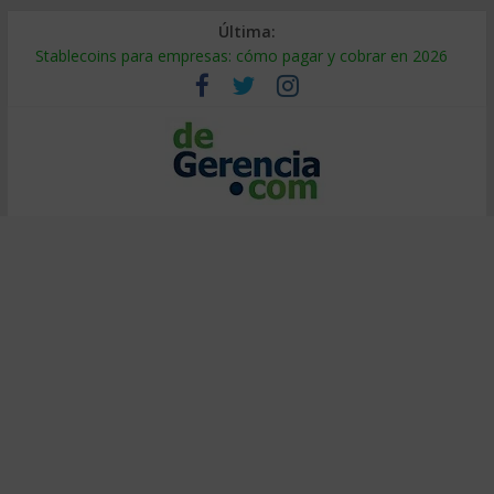
Última:
Stablecoins para empresas: cómo pagar y cobrar en 2026
Despido silencioso: qué es y por qué sale tan caro
IA en selección de personal: cómo auditarla a tiempo
Trabajo forzoso en la cadena de suministro: qué hacer
Mercado hispano de EE. UU.: cómo segmentarlo y venderle