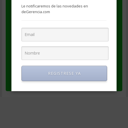
respetan las siguientes condiciones:
Le notificaremos de las novedades en
deGerencia.com
se publique tal como está, sin alteraciones
se haga referencia al autor (Venezuela
Competitiva)
se haga referencia a la fuente
(degerencia.com)
se provea un enlace al artículo original
(https://degerencia.com/articulo/control_de_
costos/)
REGISTRESE YA
se provea un enlace a los datos del autor
(https://www.degerencia.com/autor/vc)