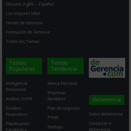
Glosario Inglés – Español
Los mejores MBA
Firmas de Gerencia
Formación de Gerencia
Todos los Temas
Temas
Temas
Populares
Tendencia
Inteligencia
Marca Personal
Emocional
Empresas
deGerencia
Análisis DOFA
familiares
Estados
Plan de negocios
Sobre deGerencia
Financieros
PYME
Contactar a
Planificación
Startups
deGerencia
Estratégica