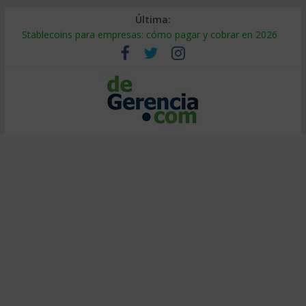
Última:
Stablecoins para empresas: cómo pagar y cobrar en 2026
Despido silencioso: qué es y por qué sale tan caro
IA en selección de personal: cómo auditarla a tiempo
Trabajo forzoso en la cadena de suministro: qué hacer
Mercado hispano de EE. UU.: cómo segmentarlo y venderle