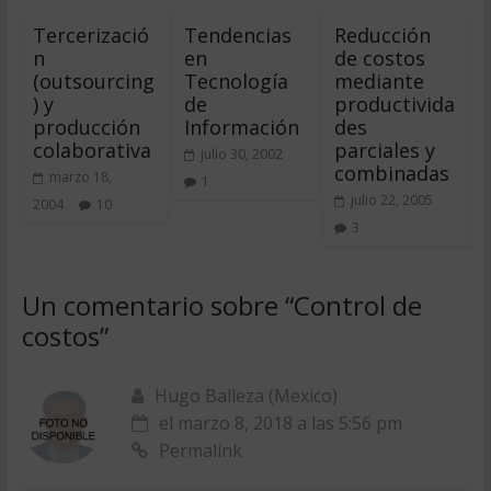
Tercerizació
Tendencias
Reducción
n
en
de costos
(outsourcing
Tecnología
mediante
) y
de
productivida
producción
Información
des
colaborativa
parciales y
julio 30, 2002
combinadas
marzo 18,
1
julio 22, 2005
2004
10
3
Un comentario sobre “
Control de
costos
”
Hugo Balleza (Mexico)
el marzo 8, 2018 a las 5:56 pm
Permalink