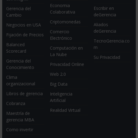
Economia
Escribir en
Gerencia del
Colaborativa
deGerencia
Cambio
Criptomonedas
Aliados
Negocios en USA
deGerencia
Comercio
Fijación de Precios
Electrónico
TecnoGerencia.co
Balanced
m
Computación en
Scorecard
La Nube
Su Privacidad
Gerencia del
Privacidad Online
Conocimiento
Web 2.0
Clima
organizacional
Big Data
Libros de gerencia
Inteligencia
Artificial
Cobranza
Realidad Virtual
Maestría de
gerencia MBA
Como invertir