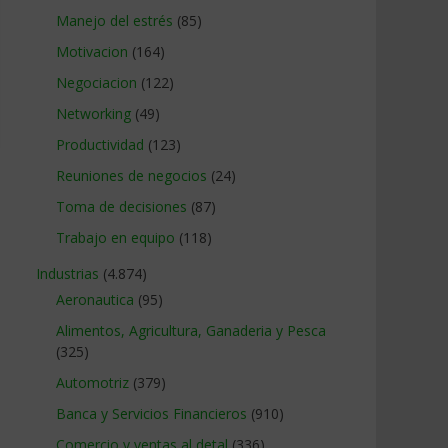
Manejo del estrés
(85)
Motivacion
(164)
Negociacion
(122)
Networking
(49)
Productividad
(123)
Reuniones de negocios
(24)
Toma de decisiones
(87)
Trabajo en equipo
(118)
Industrias
(4.874)
Aeronautica
(95)
Alimentos, Agricultura, Ganaderia y Pesca
(325)
Automotriz
(379)
Banca y Servicios Financieros
(910)
Comercio y ventas al detal
(336)