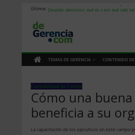
Última:
Stablecoins para empresas: cómo pagar y c
Despido silencioso: qué es y por qué sale ta
IA en selección de personal: cómo auditarla
Trabajo forzoso en la cadena de suministro:
Mercado hispano de EE. UU.: cómo segmenta
TEMAS DE GERENCIA
CONTENIDO DE
Contabilidad de Costes
Cómo una buena g
beneficia a su or
La capacitación de los ejecutivos en este campo 