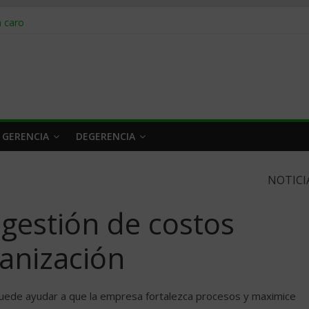
obrar en 2026
n caro
 a tiempo
 qué hacer
rlo y venderle
 GERENCIA
DEGERENCIA
NOTICI
estión de costos
ganización
puede ayudar a que la empresa fortalezca procesos y maximice