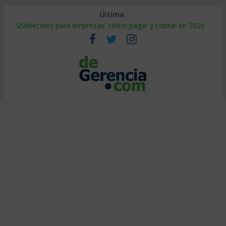
Última:
Stablecoins para empresas: cómo pagar y cobrar en 2026
Despido silencioso: qué es y por qué sale tan caro
IA en selección de personal: cómo auditarla a tiempo
Trabajo forzoso en la cadena de suministro: qué hacer
Mercado hispano de EE. UU.: cómo segmentarlo y venderle