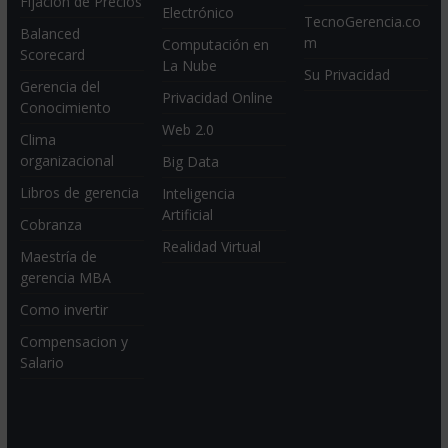
Fijación de Precios
Electrónico
TecnoGerencia.co
Balanced
m
Computación en
Scorecard
La Nube
Su Privacidad
Gerencia del
Privacidad Online
Conocimiento
Web 2.0
Clima
organizacional
Big Data
Libros de gerencia
Inteligencia
Artificial
Cobranza
Realidad Virtual
Maestría de
gerencia MBA
Como invertir
Compensacion y
Salario