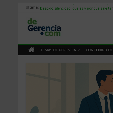
Última:
Stablecoins para empresas: cómo pagar y c
Despido silencioso: qué es y por qué sale ta
IA en selección de personal: cómo auditarla
Trabajo forzoso en la cadena de suministro:
Mercado hispano de EE. UU.: cómo segmenta
TEMAS DE GERENCIA
CONTENIDO DE