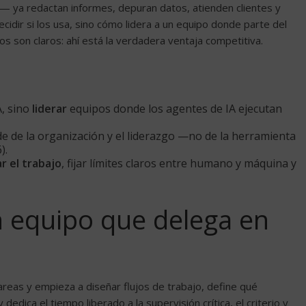
— ya redactan informes, depuran datos, atienden clientes y
ecidir si los usa, sino cómo lidera a un equipo donde parte del
s son claros: ahí está la verdadera ventaja competitiva.
A, sino
liderar
equipos donde los agentes de IA ejecutan
 de la organización y el liderazgo —no de la herramienta
).
r el trabajo
, fijar límites claros entre humano y máquina y
n equipo que delega en
areas y empieza a diseñar flujos de trabajo, define qué
edica el tiempo liberado a la supervisión crítica, el criterio y