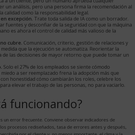
a a un cliente, pero un humano aprueba cualquier
un análisis, pero una persona firma la recomendación al
la calidad como la responsabilidad legal.
o en excepción.
Trate toda salida de IA como un borrador.
tar fuentes y desconfiar de la seguridad con que la máquina
no es ahora el control de calidad más valioso de la
 no cubre.
Comunicación, criterio, gestión de relaciones y
medida que la ejecución se automatiza. Reorientar la
a de las decisiones de mayor retorno que puede tomar un
.
Solo el 27% de los empleados se siente cómodo
l miedo a ser reemplazado frena la adopción más que
 con honestidad cómo cambiarán los roles, celebre los
 para elevar el trabajo de las personas, no para vaciarlo.
tá funcionando?
 es un error frecuente. Conviene observar indicadores de
e los procesos rediseñados, tasa de errores antes y después,
percibida por el cliente y, no menos importante, el clima y la