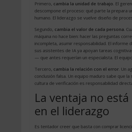
Primero,
cambia la unidad de trabajo
. El gere
descompone el proceso: qué parte la prepara un a
humano. El liderazgo se vuelve diseño de proce
Segundo,
cambia el valor de cada persona
. C
máquina no hace bien: hacer las preguntas correc
incompleta, asumir responsabilidad. El informe d
sus asistentes de IA ya apoyan tareas cognitiv
— que antes requerían un especialista. El equipo
Tercero,
cambia la relación con el error
. Un a
conclusión falsa. Un equipo maduro sabe que la s
cultura de verificación es responsabilidad direct
La ventaja no está
en el liderazgo
Es tentador creer que basta con comprar licencia