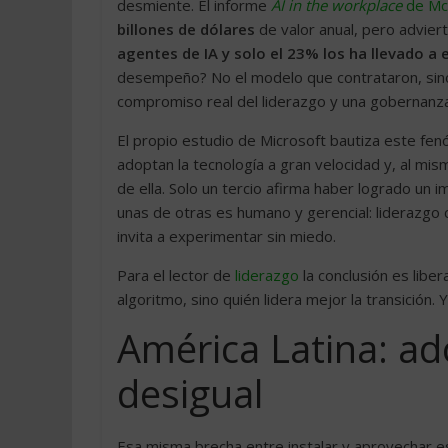
desmiente. El informe
AI in the workplace
de Mc
billones de dólares
de valor anual, pero adviert
agentes de IA y solo el 23% los ha llevado a 
desempeño? No el modelo que contrataron, sino t
compromiso real del liderazgo y una gobernanza
El propio estudio de Microsoft bautiza este fe
adoptan la tecnología a gran velocidad y, al mi
de ella. Solo un tercio afirma haber logrado un 
unas de otras es humano y gerencial: liderazgo
invita a experimentar sin miedo.
Para el lector de
liderazgo
la conclusión es liber
algoritmo, sino quién lidera mejor la transición. 
América Latina: ad
desigual
Esa misma brecha entre instalar y aprovechar e