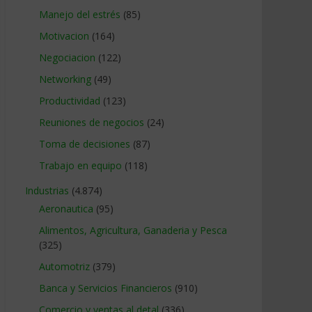
Manejo del estrés
(85)
Motivacion
(164)
Negociacion
(122)
Networking
(49)
Productividad
(123)
Reuniones de negocios
(24)
Toma de decisiones
(87)
Trabajo en equipo
(118)
Industrias
(4.874)
Aeronautica
(95)
Alimentos, Agricultura, Ganaderia y Pesca
(325)
Automotriz
(379)
Banca y Servicios Financieros
(910)
Comercio y ventas al detal
(336)