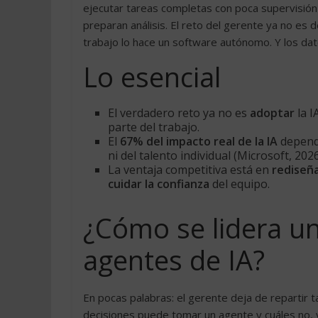
ejecutar tareas completas con poca supervisión
preparan análisis. El reto del gerente ya no es d
trabajo lo hace un software autónomo. Y los dato
Lo esencial
El verdadero reto ya no es
adoptar
la I
parte del trabajo.
El
67% del impacto real de la IA
depende
ni del talento individual (Microsoft, 2026
La ventaja competitiva está en
rediseña
cuidar la confianza
del equipo.
¿Cómo se lidera u
agentes de IA?
En pocas palabras: el gerente deja de repartir t
decisiones puede tomar un agente y cuáles no, y d