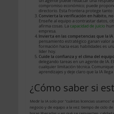
un agente puede redactar una respuest
compromiso económico; puede proponer 
directorio. Esta frontera protege tanto 
Convierta la verificación en hábito, n
Enseñe al equipo a contrastar datos, ci
afirma cosas. La
capacidad de juicio
huma
empresa.
Invierta en las competencias que la IA
pensamiento estratégico ganan valor a 
formación hacia esas habilidades es un
líder hoy.
Cuide la confianza y el clima del equipo
delegando tareas en un agente de IA. E
cualquier limitación técnica. Comunique
aprendizajes y deje claro que la IA llega
¿Cómo saber si es
Medir la IA solo por “cuántas licencias usamos”
negocio y de equipo a la vez: tiempo de ciclo d
horas liberadas y en qué se reinvierten, calidad 