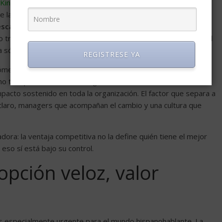
Kinsey
cifra el potencial de la IA generativa en hasta
4,4
e la trampa: el
62% de las empresas ya experimenta con
escala
. ¿Qué distingue a ese puñado de organizaciones de alto
res decisiones de gestión: rediseñar los flujos de trabajo, el
 sólida.
REGISTRESE YA
nómeno como la “paradoja de la transformación”: las empresas
smo tiempo, fracasan en reorganizar sus estructuras alrededor
impacto sostenido en toda la organización. El factor que separa a
 claro, managers que acompañan el cambio y una cultura que
adora: la ventaja competitiva no la define quién tiene el mejor
Y eso sí está bajo su control.
opción veloz, valor
s especialmente urgente para el mundo hispanohablante. La