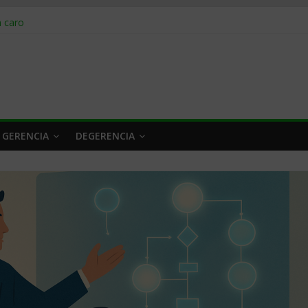
obrar en 2026
n caro
 a tiempo
 qué hacer
rlo y venderle
 GERENCIA
DEGERENCIA