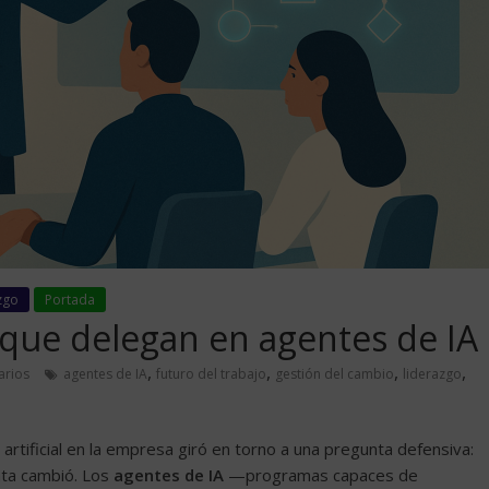
zgo
Portada
que delegan en agentes de IA
,
,
,
,
arios
agentes de IA
futuro del trabajo
gestión del cambio
liderazgo
 artificial en la empresa giró en torno a una pregunta defensiva:
nta cambió. Los
agentes de IA
—programas capaces de