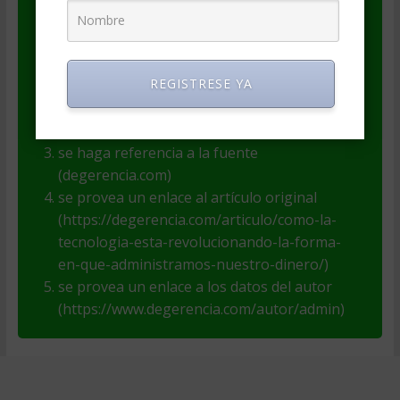
y educativos (pero no comerciales), si se
respetan las siguientes condiciones:
REGISTRESE YA
se publique tal como está, sin alteraciones
se haga referencia al autor (Staff
deGerencia.com)
se haga referencia a la fuente
(degerencia.com)
se provea un enlace al artículo original
(https://degerencia.com/articulo/como-la-
tecnologia-esta-revolucionando-la-forma-
en-que-administramos-nuestro-dinero/)
se provea un enlace a los datos del autor
(https://www.degerencia.com/autor/admin)