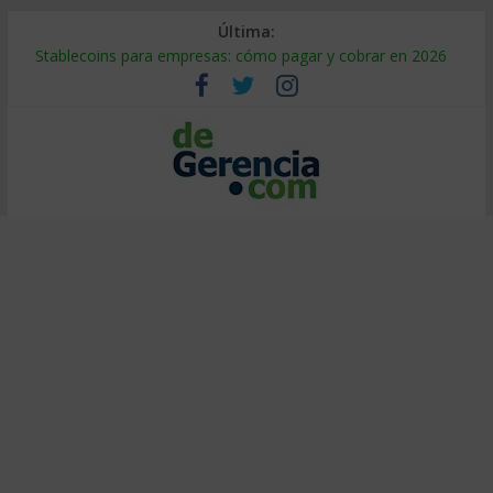
Última:
Stablecoins para empresas: cómo pagar y cobrar en 2026
Despido silencioso: qué es y por qué sale tan caro
IA en selección de personal: cómo auditarla a tiempo
Trabajo forzoso en la cadena de suministro: qué hacer
Mercado hispano de EE. UU.: cómo segmentarlo y venderle