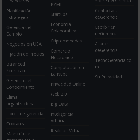
Sobre deGerencia
Financieros
PYME
Contactar a
Planificación
Startups
deGerencia
Estratégica
Economia
Escribir en
Gerencia del
Colaborativa
deGerencia
Cambio
Criptomonedas
Aliados
Negocios en USA
deGerencia
Comercio
Fijación de Precios
Electrónico
TecnoGerencia.co
Balanced
m
Computación en
Scorecard
La Nube
Su Privacidad
Gerencia del
Privacidad Online
Conocimiento
Web 2.0
Clima
organizacional
Big Data
Libros de gerencia
Inteligencia
Artificial
Cobranza
Realidad Virtual
Maestría de