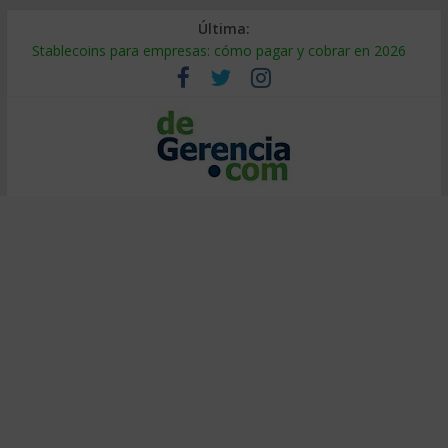
Última:
Stablecoins para empresas: cómo pagar y cobrar en 2026
Despido silencioso: qué es y por qué sale tan caro
IA en selección de personal: cómo auditarla a tiempo
Trabajo forzoso en la cadena de suministro: qué hacer
Mercado hispano de EE. UU.: cómo segmentarlo y venderle