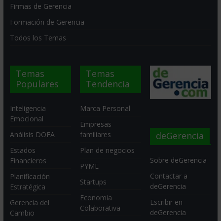
Firmas de Gerencia
Formación de Gerencia
Todos los Temas
Temas
Temas
Populares
Tendencia
Inteligencia
Marca Personal
Emocional
Empresas
deGerencia
Análisis DOFA
familiares
Estados
Plan de negocios
Sobre deGerencia
Financieros
PYME
Contactar a
Planificación
Startups
deGerencia
Estratégica
Economia
Escribir en
Gerencia del
Colaborativa
deGerencia
Cambio