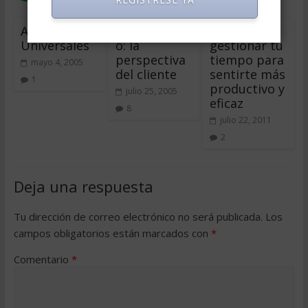
Antídotos
Sincroservici
Cómo
Universales
o: la
gestionar tu
perspectiva
tiempo para
mayo 4, 2005
del cliente
sentirte más
1
productivo y
julio 25, 2005
eficaz
8
julio 22, 2011
2
Deja una respuesta
Tu dirección de correo electrónico no será publicada.
Los
campos obligatorios están marcados con
*
Comentario
*