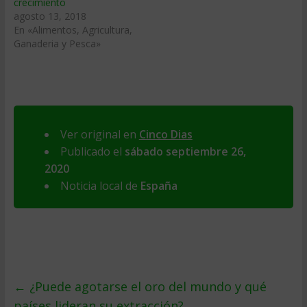
crecimiento
agosto 13, 2018
En «Alimentos, Agricultura,
Ganaderia y Pesca»
Ver original en
Cinco Dias
Publicado el
sábado septiembre 26,
2020
Noticia local de
España
←
¿Puede agotarse el oro del mundo y qué
países lideran su extracción?