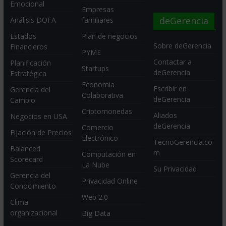
Emocional
Empresas
deGerencia
Análisis DOFA
familiares
Estados
Plan de negocios
Sobre deGerencia
Financieros
PYME
Contactar a
Planificación
Startups
deGerencia
Estratégica
Economia
Escribir en
Gerencia del
Colaborativa
deGerencia
Cambio
Criptomonedas
Aliados
Negocios en USA
deGerencia
Comercio
Fijación de Precios
Electrónico
TecnoGerencia.co
Balanced
m
Computación en
Scorecard
La Nube
Su Privacidad
Gerencia del
Privacidad Online
Conocimiento
Web 2.0
Clima
organizacional
Big Data