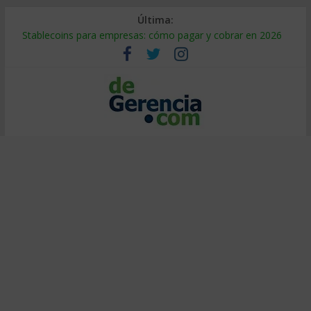
Última:
Stablecoins para empresas: cómo pagar y cobrar en 2026
Despido silencioso: qué es y por qué sale tan caro
IA en selección de personal: cómo auditarla a tiempo
Trabajo forzoso en la cadena de suministro: qué hacer
Mercado hispano de EE. UU.: cómo segmentarlo y venderle