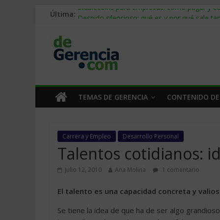
Última:
Stablecoins para empresas: cómo pagar y c
Despido silencioso: qué es y por qué sale ta
IA en selección de personal: cómo auditarla
Trabajo forzoso en la cadena de suministro:
Mercado hispano de EE. UU.: cómo segmenta
TEMAS DE GERENCIA
CONTENIDO DE
Carrera y Empleo
Desarrollo Personal
Talentos cotidianos: id
julio 12, 2010
Ana Molina
1 comentario
El talento es una capacidad concreta y valios
Se tiene la idea de que ha de ser algo grandios