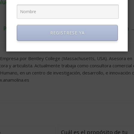
salud de una empresa
Paz en la tormenta – una lectura para estar bien
REGISTRESE YA
e Empresa por Bentley College (Massachusetts, USA). Asesora en
ora y articulista. Actualmente trabaja como consultora comercial
 Humano, en un centro de investigación, desarrollo, e innovación 
w.anamolina.es
o
Cuál es el propósito de tu