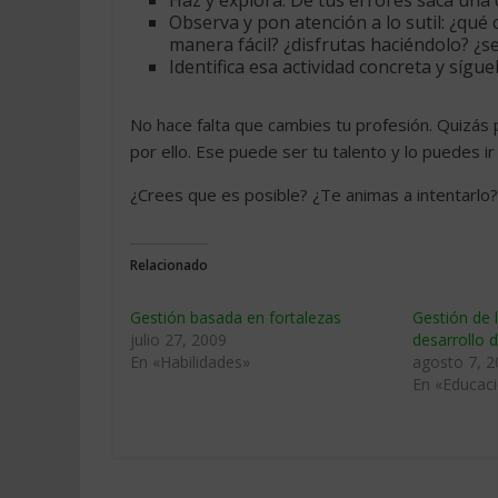
Haz y explora. De tus errores saca una c
Observa y pon atención a lo sutil: ¿qué
manera fácil? ¿disfrutas haciéndolo? ¿se
Identifica esa actividad concreta y síguel
No hace falta que cambies tu profesión. Quizás p
por ello. Ese puede ser tu talento y lo puedes ir 
¿Crees que es posible? ¿Te animas a intentarlo?
Relacionado
Gestión basada en fortalezas
Gestión de 
julio 27, 2009
desarrollo d
En «Habilidades»
agosto 7, 
En «Educaci