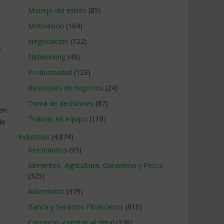
Manejo del estrés
(85)
Motivacion
(164)
Negociacion
(122)
→
Networking
(49)
Productividad
(123)
Reuniones de negocios
(24)
Toma de decisiones
(87)
 en
Trabajo en equipo
(118)
de
Industrias
(4.874)
Aeronautica
(95)
Alimentos, Agricultura, Ganaderia y Pesca
(325)
Automotriz
(379)
Banca y Servicios Financieros
(910)
Comercio y ventas al detal
(336)