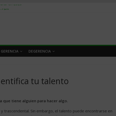
obrar en 2026
n caro
 a tiempo
 qué hacer
rlo y venderle
 GERENCIA
DEGERENCIA
entifica tu talento
a que tiene alguien para hacer algo.
o y trascendental. Sin embargo, el talento puede encontrarse en