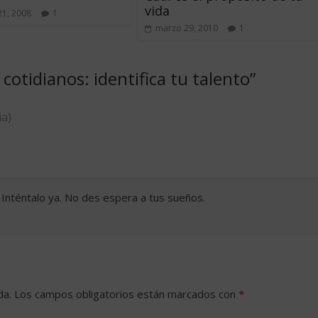
vida
21, 2008
1
marzo 29, 2010
1
cotidianos: identifica tu talento
”
ia)
m
: Inténtalo ya. No des espera a tus sueños.
da.
Los campos obligatorios están marcados con
*