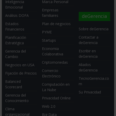
Inteligencia
Marca Personal
Emocional
Empresas
deGerencia
Análisis DOFA
familiares
Estados
Plan de negocios
Sobre deGerencia
Financieros
PYME
Contactar a
Planificación
Startups
deGerencia
Estratégica
Economia
Escribir en
Gerencia del
Colaborativa
deGerencia
Cambio
Criptomonedas
Aliados
Negocios en USA
deGerencia
Comercio
Fijación de Precios
Electrónico
TecnoGerencia.co
Balanced
m
Computación en
Scorecard
La Nube
Su Privacidad
Gerencia del
Privacidad Online
Conocimiento
Web 2.0
Clima
organizacional
Big Data