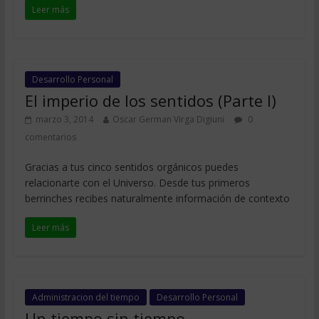
Leer más
Desarrollo Personal
El imperio de los sentidos (Parte I)
marzo 3, 2014
Oscar German Virga Digiuni
0
comentarios
Gracias a tus cinco sentidos orgánicos puedes
relacionarte con el Universo. Desde tus primeros
berrinches recibes naturalmente información de contexto
Leer más
Administracion del tiempo
Desarrollo Personal
Un tiempo sin tiempo