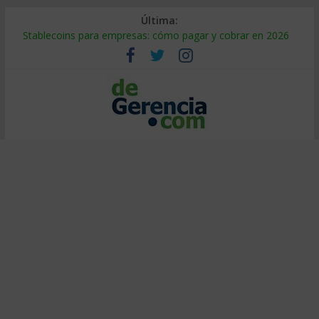
Última:
Stablecoins para empresas: cómo pagar y cobrar en 2026
Despido silencioso: qué es y por qué sale tan caro
IA en selección de personal: cómo auditarla a tiempo
Trabajo forzoso en la cadena de suministro: qué hacer
Mercado hispano de EE. UU.: cómo segmentarlo y venderle