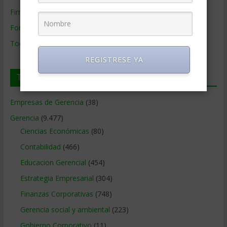
Firmas de Gerencia
Formación de Gerencia
Todos los Temas
REGISTRESE YA
Temas de Gerencia
Empresas de Gerencia
(38)
Gerencia
(9.477)
Ciencias Económicas
(80)
Contabilidad
(466)
Educacion Gerencial
(454)
Estrategia Empresarial
(304)
Finanzas Corporativas
(748)
Gerencia social y ambiental
(223)
Gobierno Corporativo
(11)