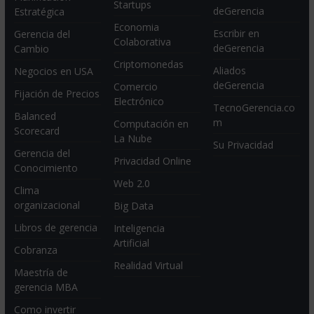
Startups
deGerencia
Estratégica
Economia
Escribir en
Gerencia del
Colaborativa
deGerencia
Cambio
Criptomonedas
Aliados
Negocios en USA
deGerencia
Comercio
Fijación de Precios
Electrónico
TecnoGerencia.co
Balanced
m
Computación en
Scorecard
La Nube
Su Privacidad
Gerencia del
Privacidad Online
Conocimiento
Web 2.0
Clima
organizacional
Big Data
Libros de gerencia
Inteligencia
Artificial
Cobranza
Realidad Virtual
Maestría de
gerencia MBA
Como invertir