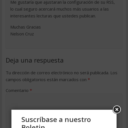
Me gustaría que ajustaran la configuración de su RSS,
lo cual seguro acercará muchos más usuarios a las
interesantes lecturas que ustedes publican.
Muchas Gracias
Nelson Cruz
Deja una respuesta
Tu dirección de correo electrónico no será publicada.
Los
campos obligatorios están marcados con
*
Comentario
*
Suscríbase a nuestro
Boletin