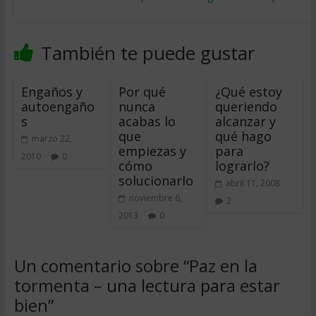
También te puede gustar
Engaños y
Por qué
¿Qué estoy
autoengaño
nunca
queriendo
s
acabas lo
alcanzar y
que
qué hago
marzo 22,
empiezas y
para
2010
0
cómo
lograrlo?
solucionarlo
abril 11, 2008
noviembre 6,
2
2013
0
Un comentario sobre “
Paz en la
tormenta – una lectura para estar
bien
”