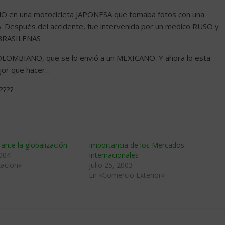
IANO en una motocicleta JAPONESA que tomaba fotos con una
Después del accidente, fue intervenida por un medico RUSO y
s BRASILEÑAS
 COLOMBIANO, que se lo envió a un MEXICANO. Y ahora lo esta
ejor que hacer…
????
ante la globalización
Importancia de los Mercados
2004
Internacionales
zacion»
julio 25, 2003
En «Comercio Exterior»