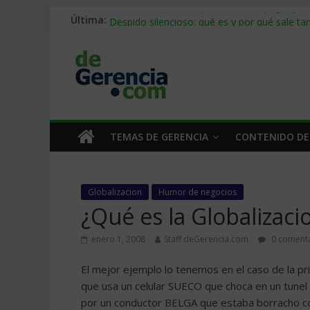
Stablecoins para empresas: cómo pagar y c
Última:
Despido silencioso: qué es y por qué sale ta
IA en selección de personal: cómo auditarla
Trabajo forzoso en la cadena de suministro:
Mercado hispano de EE. UU.: cómo segmenta
TEMAS DE GERENCIA
CONTENIDO DE
Globalizacion
Humor de negocios
¿Qué es la Globalizac
enero 1, 2008
Staff deGerencia.com
0 comenta
El mejor ejemplo lo tenemos en el caso de la p
que usa un celular SUECO que choca en un tu
por un conductor BELGA que estaba borracho 