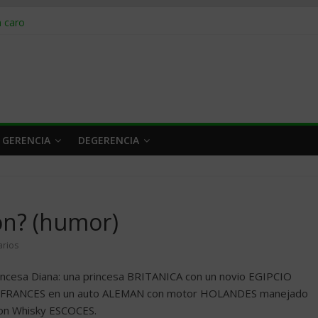
obrar en 2026
n caro
 a tiempo
 qué hacer
rlo y venderle
 GERENCIA
DEGERENCIA
ion? (humor)
rios
rincesa Diana: una princesa BRITANICA con un novio EGIPCIO
nel FRANCES en un auto ALEMAN con motor HOLANDES manejado
con Whisky ESCOCES.