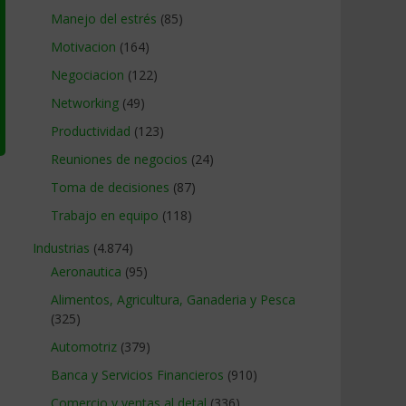
Manejo del estrés
(85)
Motivacion
(164)
Negociacion
(122)
Networking
(49)
Productividad
(123)
Reuniones de negocios
(24)
Toma de decisiones
(87)
Trabajo en equipo
(118)
Industrias
(4.874)
Aeronautica
(95)
Alimentos, Agricultura, Ganaderia y Pesca
(325)
Automotriz
(379)
Banca y Servicios Financieros
(910)
Comercio y ventas al detal
(336)