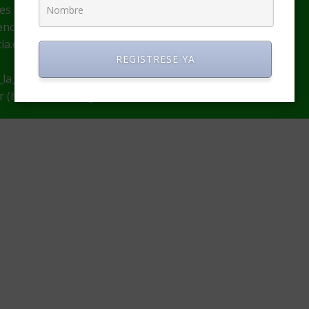
nes
encia.com)
cia.com)
REGISTRESE YA
la_globalizacion/)
or (https://www.degerencia.com/autor/admin)