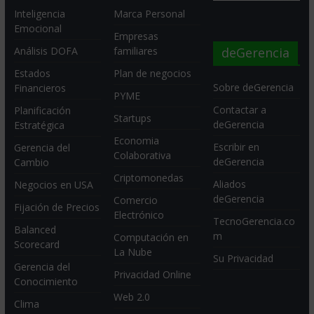
Inteligencia
Marca Personal
Emocional
Empresas
deGerencia
Análisis DOFA
familiares
Estados
Plan de negocios
Sobre deGerencia
Financieros
PYME
Contactar a
Planificación
Startups
deGerencia
Estratégica
Economia
Escribir en
Gerencia del
Colaborativa
deGerencia
Cambio
Criptomonedas
Aliados
Negocios en USA
deGerencia
Comercio
Fijación de Precios
Electrónico
TecnoGerencia.co
Balanced
m
Computación en
Scorecard
La Nube
Su Privacidad
Gerencia del
Privacidad Online
Conocimiento
Web 2.0
Clima