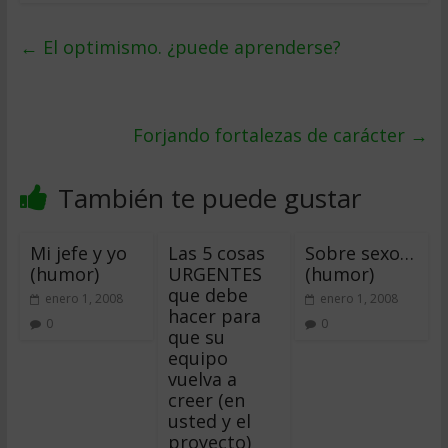
←
El optimismo. ¿puede aprenderse?
Forjando fortalezas de carácter
→
También te puede gustar
Mi jefe y yo
Las 5 cosas
Sobre sexo…
(humor)
URGENTES
(humor)
que debe
enero 1, 2008
enero 1, 2008
hacer para
0
0
que su
equipo
vuelva a
creer (en
usted y el
proyecto)