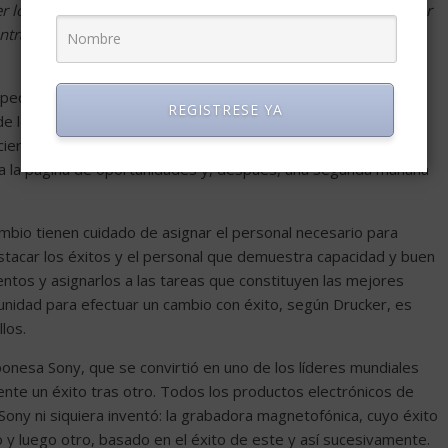
 los problemas, y los graves tienen que atacarse. Mas para ser
entrarse en las oportunidades. Tienen que matar de hambre a
pequeño pero que considera fundamental, una primera página
REGISTRESE YA
de los resultados son mejores de lo previsto, sea en ventas,
ciertas organizaciones que se han convertido en líderes del
 a la página de oportunidades y, después, una segunda mañana
mbio tienen cuidado de asignar el personal necesario para
estacar los éxitos y el personal que demuestra capacidad y buen
tos y asignarlos a las tareas que constituyen las mejores
tunidad para efectuar un cambio con éxito, según Drucker, es
los.
onesa Sony, que se convirtió en uno de los líderes mundiales
te un éxito tras otro. Todos los productos electrónicos de
ny ni siquiera inventó: la grabadora magnetofónica, cuyo éxito
 y luego otro, basado en el éxito de este y así sucesivamente.