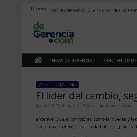
Última:
Stablecoins para empresas: cómo pagar y c
Despido silencioso: qué es y por qué sale ta
IA en selección de personal: cómo auditarla
Trabajo forzoso en la cadena de suministro:
Mercado hispano de EE. UU.: cómo segmenta
TEMAS DE GERENCIA
CONTENIDO DE
Gerencia del Cambio
El líder del cambio, s
abril 16, 2014
Alexis Codina
0 comentarios
entender que el cambio es como la muerte y lo
sería muy preferible que no lo hubiese, plantea 