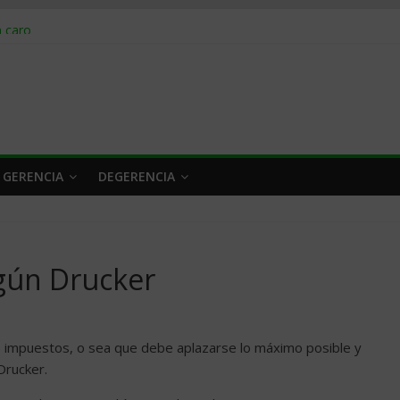
obrar en 2026
n caro
 a tiempo
 qué hacer
rlo y venderle
 GERENCIA
DEGERENCIA
egún Drucker
s impuestos, o sea que debe aplazarse lo máximo posible y
Drucker.