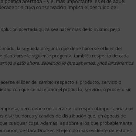
 política acertada – y el más importante  es el de aquel
n decadencia cuya conservación implica el descuido del
 solución acertada quizá sea hacer más de lo mismo, pero
onado, la segunda pregunta que debe hacerse el líder del
de plantearse la siguiente pregunta, también respecto de cada
nzarnos a esto ahora, sabiendo lo que sabemos, ¿nos lanzaríamos
.
erse el líder del cambio respecto al producto, servicio o
iedad con que se hace para el producto, servicio, o proceso sin
a empresa, pero debe considerarse con especial importancia a un
 distribuidores y canales de distribución que, en épocas de
que cualquier cosa. Además, es sobre ellos que probablemente
formación, destaca Drucker. El ejemplo más evidente de esto es