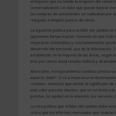
el impacto que ha tenido la irrupción del comerci
comercialización. Un dato que puede ilustrar es
las compras de automóviles se realizaban por int
relegado a simples puntos de venta.
La siguiente política para un líder del cambio e
japoneses llaman Kaizen. Consiste en que tod
mejorarse sistemática y constantemente: product
desarrollo del personal, uso de la información.
establecido: en la mayoría de las áreas, según
tres por ciento anual resulta realista y alcanzabl
Ahora bien, el mejoramiento continuo precisa u
aspecto dado?. Si va a mejorarse el desempeño 
continuo- tenemos que definir el significado de 
más valor para los clientes, que no se limita a l
prestan, la rapidez en la atención, los servicios
La otra política que el líder del cambio debe e
critica que los informes mensuales que realiza