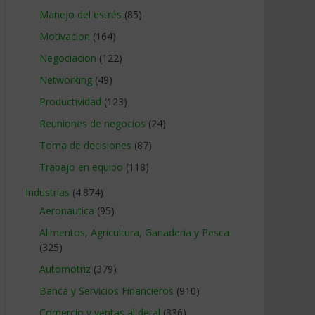
Manejo del estrés
(85)
Motivacion
(164)
Negociacion
(122)
Networking
(49)
Productividad
(123)
Reuniones de negocios
(24)
Toma de decisiones
(87)
Trabajo en equipo
(118)
Industrias
(4.874)
Aeronautica
(95)
Alimentos, Agricultura, Ganaderia y Pesca
(325)
Automotriz
(379)
Banca y Servicios Financieros
(910)
Comercio y ventas al detal
(336)