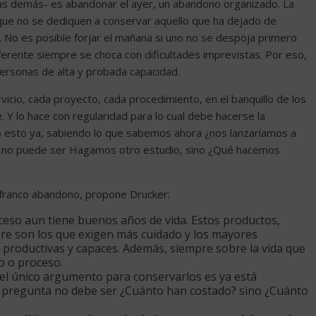
 las demás- es abandonar el ayer, un abandono organizado. La
 que no se dediquen a conservar aquello que ha dejado de
. No es posible forjar el mañana si uno no se despoja primero
iferente siempre se choca con dificultades imprevistas. Por eso,
personas de alta y probada capacidad.
vicio, cada proyecto, cada procedimiento, en el banquillo de los
. Y lo hace con regularidad para lo cual debe hacerse la
do esto ya, sabiendo lo que sabemos ahora ¿nos lanzaríamos a
ión no puede ser Hagamos otro estudio, sino ¿Qué hacemos
n franco abandono, propone Drucker:
ceso aun tiene buenos años de vida. Estos productos,
re son los que exigen más cuidado y los mayores
productivas y capaces. Además, siempre sobre la vida que
io o proceso.
el único argumento para conservarlos es ya está
a pregunta no debe ser ¿Cuánto han costado? sino ¿Cuánto