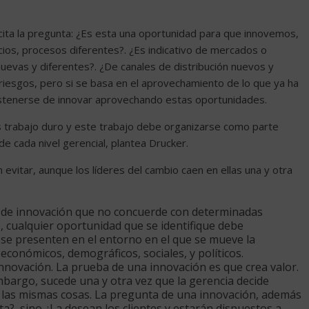
ita la pregunta: ¿Es esta una oportunidad para que innovemos,
ios, procesos diferentes?. ¿Es indicativo de mercados o
nuevas y diferentes?. ¿De canales de distribución nuevos y
 riesgos, pero si se basa en el aprovechamiento de lo que ya ha
tenerse de innovar aprovechando estas oportunidades.
 es trabajo duro y este trabajo debe organizarse como parte
e cada nivel gerencial, plantea Drucker.
vitar, aunque los líderes del cambio caen en ellas una y otra
 de innovación que no concuerde con determinadas
e, cualquier oportunidad que se identifique debe
se presenten en el entorno en el que se mueve la
económicos, demográficos, sociales, y políticos.
innovación. La prueba de una innovación es que crea valor.
mbargo, sucede una y otra vez que la gerencia decide
 las mismas cosas. La pregunta de una innovación, además
ta?, sino ¿La desean los clientes y estarán dispuestos a