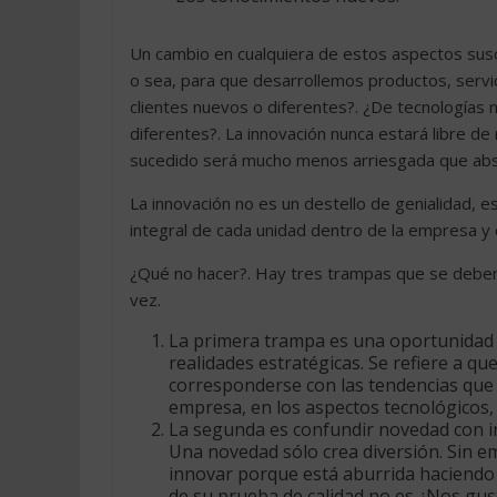
Un cambio en cualquiera de estos aspectos susc
o sea, para que desarrollemos productos, servic
clientes nuevos o diferentes?. ¿De tecnologías 
diferentes?. La innovación nunca estará libre de
sucedido será mucho menos arriesgada que abs
La innovación no es un destello de genialidad,
integral de cada unidad dentro de la empresa y d
¿Qué no hacer?. Hay tres trampas que se deben e
vez.
La primera trampa es una oportunidad
realidades estratégicas. Se refiere a qu
corresponderse con las tendencias que 
empresa, en los aspectos tecnológicos, 
La segunda es confundir novedad con 
Una novedad sólo crea diversión. Sin e
innovar porque está aburrida haciendo
de su prueba de calidad no es ¿Nos gus