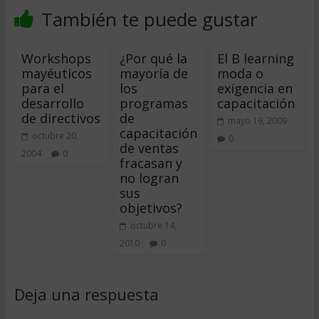
También te puede gustar
Workshops
¿Por qué la
El B learning
mayéuticos
mayoría de
moda o
para el
los
exigencia en
desarrollo
programas
capacitación
de directivos
de
mayo 19, 2009
capacitación
octubre 20,
0
de ventas
2004
0
fracasan y
no logran
sus
objetivos?
octubre 14,
2010
0
Deja una respuesta