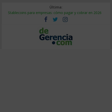
Última:
Stablecoins para empresas: cómo pagar y cobrar en 2026
Despido silencioso: qué es y por qué sale tan caro
IA en selección de personal: cómo auditarla a tiempo
Trabajo forzoso en la cadena de suministro: qué hacer
Mercado hispano de EE. UU.: cómo segmentarlo y venderle