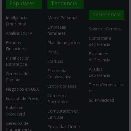
Populares
Tendencia
deGerencia
Inteligencia
Marca Personal
Emocional
Empresas
Sobre deGerencia
Análisis DOFA
familiares
Contactar a
Estados
Plan de negocios
deGerencia
Financieros
PYME
Escribir en
Planificación
deGerencia
Startups
Estratégica
Aliados
Economia
Gerencia del
deGerencia
Colaborativa
Cambio
TecnoGerencia.co
Criptomonedas
Negocios en USA
m
Comercio
Fijación de Precios
Su Privacidad
Electrónico
Balanced
Computación en
Scorecard
La Nube
Gerencia del
Privacidad Online
Conocimiento