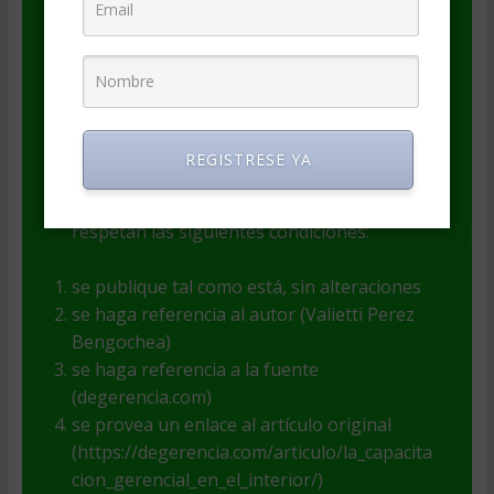
Este artículo es Copyright de su autor(a). El
autor(a) es responsable por el contenido y
las opiniones expresadas, así como de la
legitimidad de su autoría.
El contenido puede ser incluido en
REGISTRESE YA
publicaciones o webs con fines informativos
y educativos (pero no comerciales), si se
respetan las siguientes condiciones:
se publique tal como está, sin alteraciones
se haga referencia al autor (Valietti Perez
Bengochea)
se haga referencia a la fuente
(degerencia.com)
se provea un enlace al artículo original
(https://degerencia.com/articulo/la_capacita
cion_gerencial_en_el_interior/)