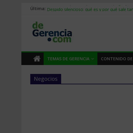
Stablecoins para empresas: cómo pagar y c
Última:
Despido silencioso: qué es y por qué sale ta
IA en selección de personal: cómo auditarla
Trabajo forzoso en la cadena de suministro:
Mercado hispano de EE. UU.: cómo segmenta
TEMAS DE GERENCIA
CONTENIDO DE
Negocios