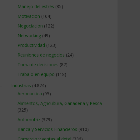
Manejo del estrés
(85)
Motivacion
(164)
Negociacion
(122)
Networking
(49)
Productividad
(123)
Reuniones de negocios
(24)
Toma de decisiones
(87)
Trabajo en equipo
(118)
Industrias
(4.874)
Aeronautica
(95)
Alimentos, Agricultura, Ganaderia y Pesca
(325)
Automotriz
(379)
Banca y Servicios Financieros
(910)
Comercio y ventas al detal
(336)