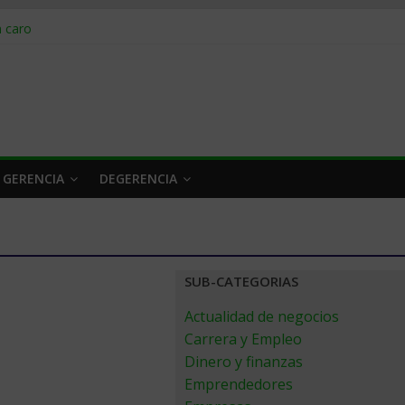
obrar en 2026
n caro
 a tiempo
 qué hacer
rlo y venderle
 GERENCIA
DEGERENCIA
SUB-CATEGORIAS
Actualidad de negocios
Carrera y Empleo
Dinero y finanzas
Emprendedores