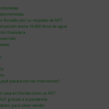
ptomonedas
criptomonedas
no Ronaldo por su respaldo de NFT
ansacción drena 16.000 litros de agua
ión financiera
esarrollo
onedas
o
os
tos
 ¿qué pasará con las inversiones?
án casa en Florida como un NFT
021 gracias a la pandemia
ndedor para saber vender