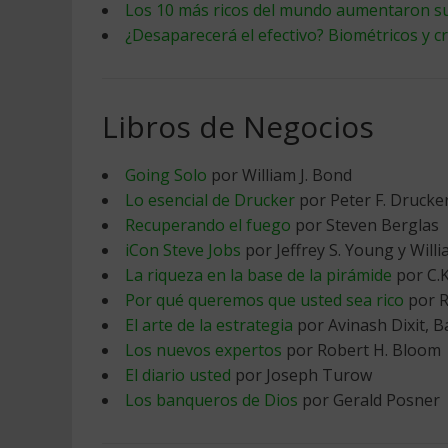
Los 10 más ricos del mundo aumentaron su
¿Desaparecerá el efectivo? Biométricos y 
Libros de Negocios
Going Solo
por William J. Bond
Lo esencial de Drucker
por Peter F. Drucke
Recuperando el fuego
por Steven Berglas
iCon Steve Jobs
por Jeffrey S. Young y Will
La riqueza en la base de la pirámide
por C.K
Por qué queremos que usted sea rico
por R
El arte de la estrategia
por Avinash Dixit, B
Los nuevos expertos
por Robert H. Bloom
El diario usted
por Joseph Turow
Los banqueros de Dios
por Gerald Posner