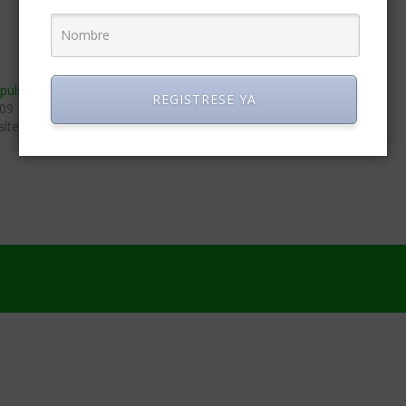
pulsa energí­a renovable
Google utilizó más energía
REGISTRESE YA
009
renovable que electricidad en 2017
alternativa»
abril 5, 2018
En «Energía alternativa»