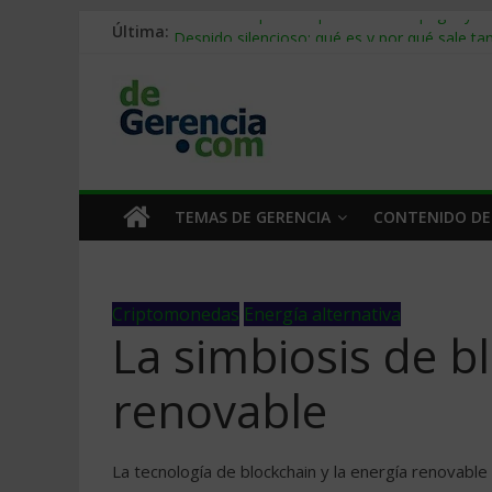
Última:
Stablecoins para empresas: cómo pagar y c
Despido silencioso: qué es y por qué sale ta
IA en selección de personal: cómo auditarla
Trabajo forzoso en la cadena de suministro:
Mercado hispano de EE. UU.: cómo segmenta
TEMAS DE GERENCIA
CONTENIDO DE
Criptomonedas
Energía alternativa
La simbiosis de b
renovable
La tecnología de blockchain y la energía renovab