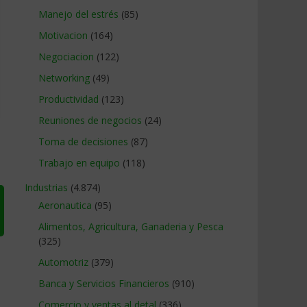
Manejo del estrés
(85)
Motivacion
(164)
Negociacion
(122)
Networking
(49)
Productividad
(123)
Reuniones de negocios
(24)
Toma de decisiones
(87)
Trabajo en equipo
(118)
Industrias
(4.874)
Aeronautica
(95)
Alimentos, Agricultura, Ganaderia y Pesca
(325)
Automotriz
(379)
Banca y Servicios Financieros
(910)
Comercio y ventas al detal
(336)