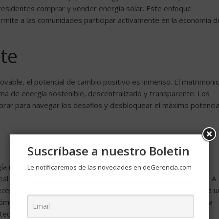
 residentes comprar y vender energía solar. Este enfoque
ermite a las comunidades participar activamente en la economía d
te
ovable, el potencial de cambio positivo es inmenso. El matrimoni
a de energía sostenible, descentralizado y transparente. Los
orar para navegar los desafíos y desbloquear el máximo potencia
Suscríbase a nuestro Boletin
gía renovable marca un paso significativo hacia un futuro más
Le notificaremos de las novedades en deGerencia.com
al discutidos ilustran el impacto tangible de esta colaboración. A
recen, adoptar estas innovaciones se vuelve imprescindible para u
mico con la responsabilidad ambiental. El viaje hacia un mañana
dora alianza de blockchain y energía renovable.