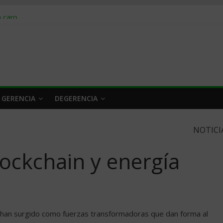
obrar en 2026
n caro
 a tiempo
 qué hacer
rlo y venderle
 GERENCIA
DEGERENCIA
NOTICI
lockchain y energía
le han surgido como fuerzas transformadoras que dan forma al