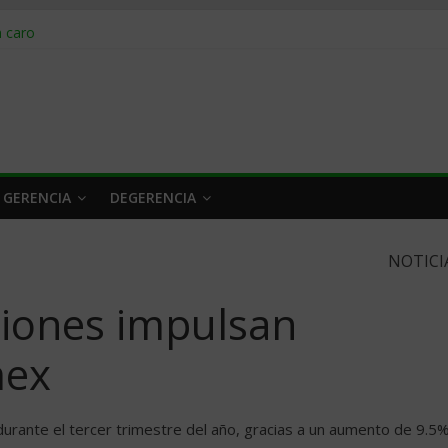
obrar en 2026
n caro
 a tiempo
 qué hacer
rlo y venderle
 GERENCIA
DEGERENCIA
NOTICI
ciones impulsan
mex
urante el tercer trimestre del año, gracias a un aumento de 9.5