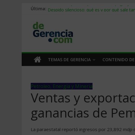
Última:
Stablecoins para empresas: cómo pagar y c
Despido silencioso: qué es y por qué sale ta
IA en selección de personal: cómo auditarla
Trabajo forzoso en la cadena de suministro:
Mercado hispano de EE. UU.: cómo segmenta
TEMAS DE GERENCIA
CONTENIDO DE
Petroleo, Energia y Mineria
Ventas y exporta
ganancias de Pe
La paraestatal reportó ingresos por 23,892 mdp d