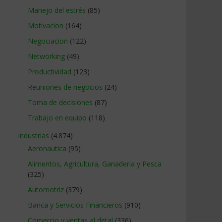
Manejo del estrés
(85)
Motivacion
(164)
Negociacion
(122)
Networking
(49)
Productividad
(123)
Reuniones de negocios
(24)
Toma de decisiones
(87)
Trabajo en equipo
(118)
Industrias
(4.874)
Aeronautica
(95)
Alimentos, Agricultura, Ganaderia y Pesca
(325)
Automotriz
(379)
Banca y Servicios Financieros
(910)
Comercio y ventas al detal
(336)