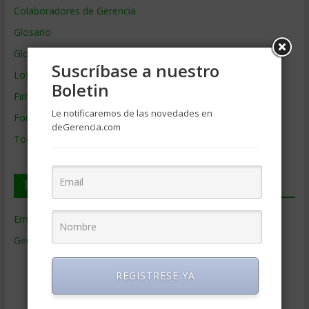
Colaboradores de Gerencia
Glosario
Glosario Inglés – Español
Suscríbase a nuestro
Los mejores MBA
Boletin
Firmas de Gerencia
Le notificaremos de las novedades en
Formación de Gerencia
deGerencia.com
Todos los Temas
Temas de Gerencia
Empresas de Gerencia
(38)
Gerencia
(9.477)
Ciencias Económicas
(80)
REGISTRESE YA
Contabilidad
(466)
Educacion Gerencial
(454)