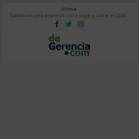
Última:
Stablecoins para empresas: cómo pagar y cobrar en 2026
Despido silencioso: qué es y por qué sale tan caro
IA en selección de personal: cómo auditarla a tiempo
Trabajo forzoso en la cadena de suministro: qué hacer
Mercado hispano de EE. UU.: cómo segmentarlo y venderle