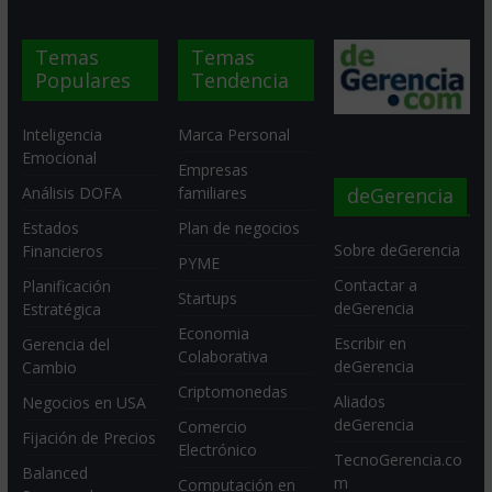
Temas
Temas
Populares
Tendencia
Inteligencia
Marca Personal
Emocional
Empresas
deGerencia
Análisis DOFA
familiares
Estados
Plan de negocios
Sobre deGerencia
Financieros
PYME
Contactar a
Planificación
Startups
deGerencia
Estratégica
Economia
Escribir en
Gerencia del
Colaborativa
deGerencia
Cambio
Criptomonedas
Aliados
Negocios en USA
deGerencia
Comercio
Fijación de Precios
Electrónico
TecnoGerencia.co
Balanced
m
Computación en