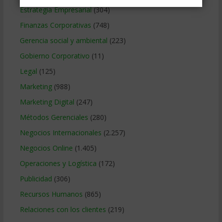
Estrategia Empresarial
(304)
Finanzas Corporativas
(748)
Gerencia social y ambiental
(223)
Gobierno Corporativo
(11)
Legal
(125)
Marketing
(988)
Marketing Digital
(247)
Métodos Gerenciales
(280)
Negocios Internacionales
(2.257)
Negocios Online
(1.405)
Operaciones y Logística
(172)
Publicidad
(306)
Recursos Humanos
(865)
Relaciones con los clientes
(219)