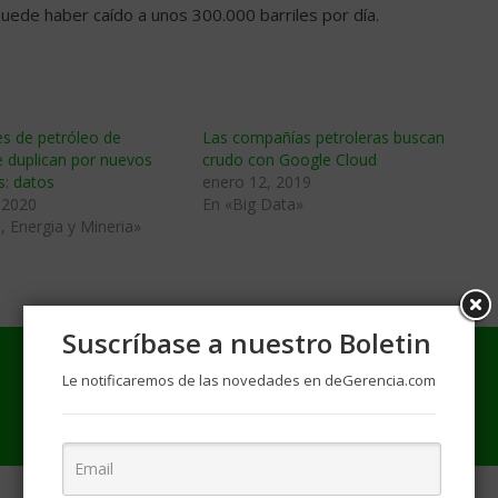
uede haber caído a unos 300.000 barriles por día.
s de petróleo de
Las compañías petroleras buscan
e duplican por nuevos
crudo con Google Cloud
: datos
enero 12, 2019
 2020
En «Big Data»
, Energia y Mineria»
Suscríbase a nuestro Boletin
Le notificaremos de las novedades en deGerencia.com