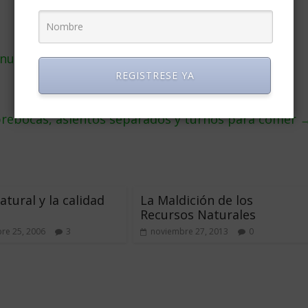
 nuevas
REGISTRESE YA
ubrebocas, asientos separados y turnos para comer
atural y la calidad
La Maldición de los
Recursos Naturales
re 25, 2006
3
noviembre 27, 2013
0