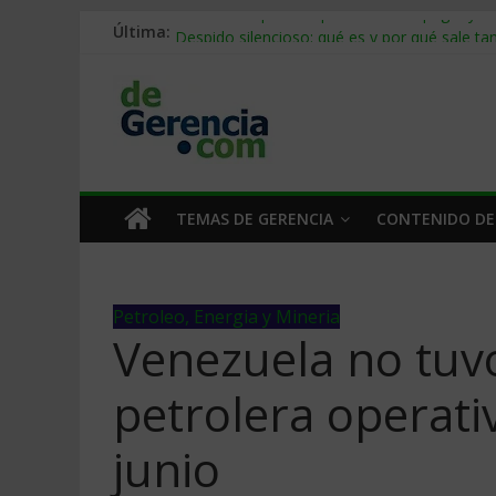
Última:
Stablecoins para empresas: cómo pagar y c
Despido silencioso: qué es y por qué sale ta
IA en selección de personal: cómo auditarla
Trabajo forzoso en la cadena de suministro:
Mercado hispano de EE. UU.: cómo segmenta
TEMAS DE GERENCIA
CONTENIDO DE
Petroleo, Energia y Mineria
Venezuela no tuv
petrolera operati
junio