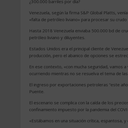
¿300.000 barriles por día?
Venezuela, según la firma S&P Global Platts, vení
«falta de petróleo liviano» para procesar su crud
Hasta 2018 Venezuela enviaba 500.000 bd de crud
petróleo liviano y diluyentes.
Estados Unidos era el principal cliente de Venezuel
producción, pero el abanico de opciones se estrec
En ese contexto, «con mucha seguridad, vamos a v
ocurriendo mientras no se resuelva el tema de las
El ingreso por exportaciones petroleras “este año
Puente.
El escenario se complica con la caída de los prec
confinamiento impuesto por la pandemia del COVI
«Estábamos en una situación crítica, espantosa, y 