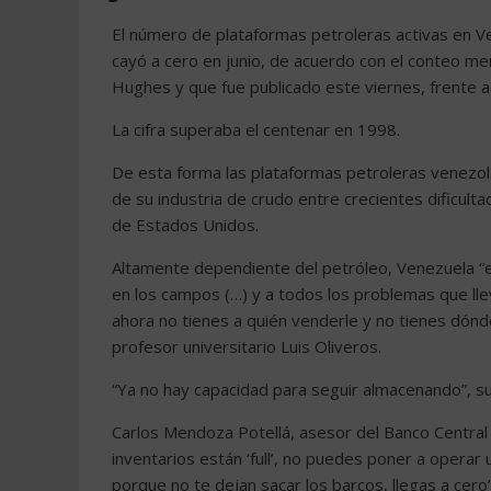
El número de plataformas petroleras activas en V
cayó a cero en junio, de acuerdo con el conteo me
Hughes y que fue publicado este viernes, frente a
La cifra superaba el centenar en 1998.
De esta forma las plataformas petroleras venezol
de su industria de crudo entre crecientes dificul
de Estados Unidos.
Altamente dependiente del petróleo, Venezuela “e
en los campos (…) y a todos los problemas que ll
ahora no tienes a quién venderle y no tienes dónde 
profesor universitario Luis Oliveros.
“Ya no hay capacidad para seguir almacenando”, s
Carlos Mendoza Potellá, asesor del Banco Central 
inventarios están ‘full’, no puedes poner a operar 
porque no te dejan sacar los barcos, llegas a cero”,