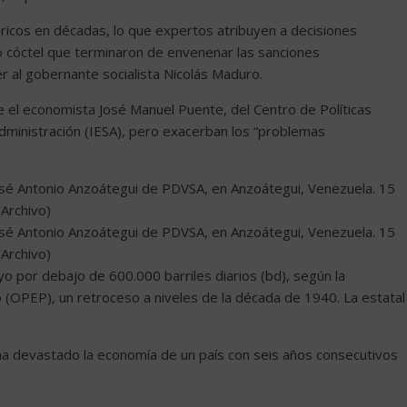
ricos en décadas, lo que expertos atribuyen a decisiones
o cóctel que terminaron de envenenar las sanciones
 al gobernante socialista Nicolás Maduro.
ce el economista José Manuel Puente, del Centro de Políticas
Administración (IESA), pero exacerban los “problemas
José Antonio Anzoátegui de PDVSA, en Anzoátegui, Venezuela. 15
Archivo)
José Antonio Anzoátegui de PDVSA, en Anzoátegui, Venezuela. 15
Archivo)
 por debajo de 600.000 barriles diarios (bd), según la
(OPEP), un retroceso a niveles de la década de 1940. La estatal
e ha devastado la economía de un país con seis años consecutivos