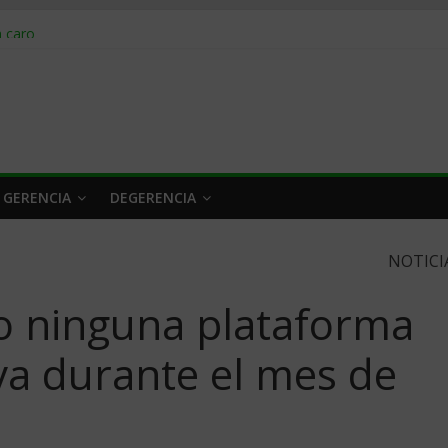
obrar en 2026
n caro
 a tiempo
 qué hacer
rlo y venderle
 GERENCIA
DEGERENCIA
NOTICI
o ninguna plataforma
va durante el mes de