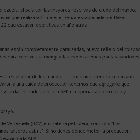
enezuela, el país con las mayores reservas de crudo del mundo,
nsual que realiza la firma energética estadounidense Baker
 22 que estaban operativas un año atrás.
anas están completamente paralizadas, nuevo reflejo del colaps
tades para colocar sus menguadas exportaciones por las sanciones
stá en el peor de los mundos”. Tienes un deterioro importante
evaron a una caída de producción tenemos que agregarle que
guardar el crudo”, dijo a la AFP el especialista petrolero y
ubrayó.
de Venezuela (BCV) en materia petrolera, coincidió. “Los
unos taladros así. (…). Si no tienes dónde meter la producción,
 explicó a la AFP.