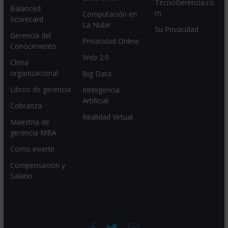
TecnoGerencia.co
Balanced
m
Computación en
Scorecard
La Nube
Su Privacidad
Gerencia del
Privacidad Online
Conocimiento
Web 2.0
Clima
organizacional
Big Data
Libros de gerencia
Inteligencia
Artificial
Cobranza
Realidad Virtual
Maestría de
gerencia MBA
Como invertir
Compensacion y
Salario