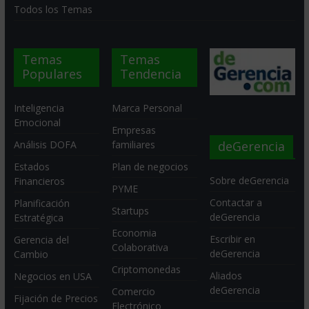
Todos los Temas
Temas
Temas
Populares
Tendencia
Inteligencia
Marca Personal
Emocional
Empresas
deGerencia
Análisis DOFA
familiares
Estados
Plan de negocios
Sobre deGerencia
Financieros
PYME
Contactar a
Planificación
Startups
deGerencia
Estratégica
Economia
Escribir en
Gerencia del
Colaborativa
deGerencia
Cambio
Criptomonedas
Aliados
Negocios en USA
deGerencia
Comercio
Fijación de Precios
Electrónico