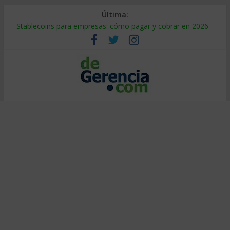
Última:
Stablecoins para empresas: cómo pagar y cobrar en 2026
Despido silencioso: qué es y por qué sale tan caro
IA en selección de personal: cómo auditarla a tiempo
Trabajo forzoso en la cadena de suministro: qué hacer
Mercado hispano de EE. UU.: cómo segmentarlo y venderle