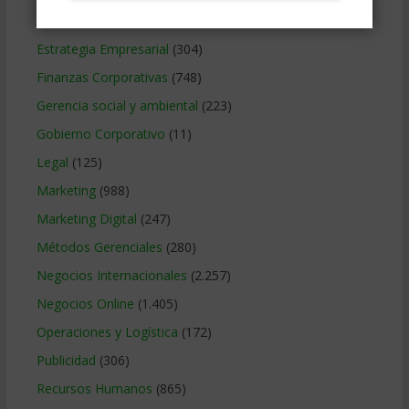
Educacion Gerencial
(454)
Estrategia Empresarial
(304)
Finanzas Corporativas
(748)
Gerencia social y ambiental
(223)
Gobierno Corporativo
(11)
Legal
(125)
Marketing
(988)
Marketing Digital
(247)
Métodos Gerenciales
(280)
Negocios Internacionales
(2.257)
Negocios Online
(1.405)
Operaciones y Logística
(172)
Publicidad
(306)
Recursos Humanos
(865)