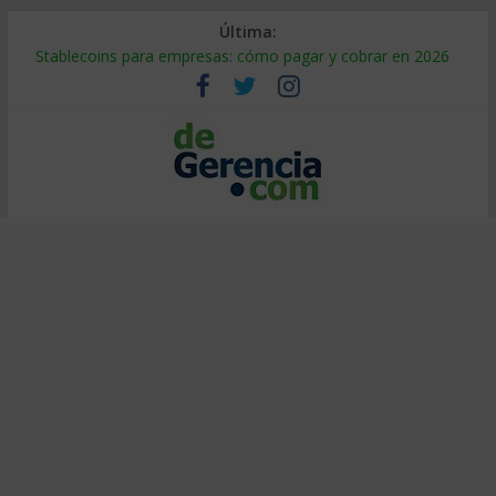
Última:
Stablecoins para empresas: cómo pagar y cobrar en 2026
Despido silencioso: qué es y por qué sale tan caro
IA en selección de personal: cómo auditarla a tiempo
Trabajo forzoso en la cadena de suministro: qué hacer
Mercado hispano de EE. UU.: cómo segmentarlo y venderle