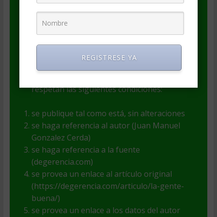
autor(a) es responsable por el contenido y
las opiniones expresadas, así como de la
legitimidad de su autoría.
El contenido puede ser incluido en
REGISTRESE YA
publicaciones o webs con fines informativos
y educativos (pero no comerciales), si se
respetan las siguientes condiciones:
se publique tal como está, sin alteraciones
se haga referencia al autor (Juan Manuel
Gonzalez Cerda)
se haga referencia a la fuente
(degerencia.com)
se provea un enlace al artículo original
(https://degerencia.com/articulo/la-gente-
buena/)
se provea un enlace a los datos del autor