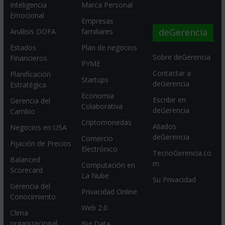
Inteligencia
Marca Personal
Emocional
Empresas
deGerencia
Análisis DOFA
familiares
Estados
Plan de negocios
Sobre deGerencia
Financieros
PYME
Contactar a
Planificación
Startups
deGerencia
Estratégica
Economia
Escribir en
Gerencia del
Colaborativa
deGerencia
Cambio
Criptomonedas
Aliados
Negocios en USA
deGerencia
Comercio
Fijación de Precios
Electrónico
TecnoGerencia.co
Balanced
m
Computación en
Scorecard
La Nube
Su Privacidad
Gerencia del
Privacidad Online
Conocimiento
Web 2.0
Clima
organizacional
Big Data