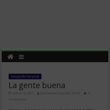
Desarrollo Personal
La gente buena
marzo 16, 2017
Juan Manuel Gonzalez Cerda
0
comentarios