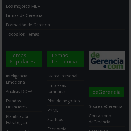
Los mejores MBA
Firmas de Gerencia
Formación de Gerencia
Todos los Temas
Temas
Temas
Populares
Tendencia
Inteligencia
Marca Personal
Emocional
Empresas
deGerencia
Análisis DOFA
familiares
Estados
Plan de negocios
Sobre deGerencia
Financieros
PYME
Contactar a
Planificación
Startups
deGerencia
Estratégica
Economia