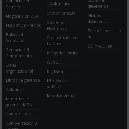
Escribir en
Gerencia del
Colaborativa
deGerencia
Cambio
Criptomonedas
Aliados
Negocios en USA
deGerencia
Comercio
Fijación de Precios
Electrónico
TecnoGerencia.co
Balanced
m
Computación en
Scorecard
La Nube
Su Privacidad
Gerencia del
Privacidad Online
Conocimiento
Web 2.0
Clima
organizacional
Big Data
Libros de gerencia
Inteligencia
Artificial
Cobranza
Realidad Virtual
Maestría de
gerencia MBA
Como invertir
Compensacion y