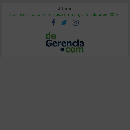
Última:
Stablecoins para empresas: cómo pagar y cobrar en 2026
Despido silencioso: qué es y por qué sale tan caro
IA en selección de personal: cómo auditarla a tiempo
Trabajo forzoso en la cadena de suministro: qué hacer
Mercado hispano de EE. UU.: cómo segmentarlo y venderle