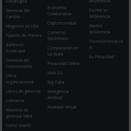
deGerencia
Estratégica
Economia
Escribir en
Gerencia del
Colaborativa
deGerencia
Cambio
Criptomonedas
Aliados
Negocios en USA
deGerencia
Comercio
Fijación de Precios
Electrónico
TecnoGerencia.co
Balanced
m
Computación en
Scorecard
La Nube
Su Privacidad
Gerencia del
Privacidad Online
Conocimiento
Web 2.0
Clima
organizacional
Big Data
Libros de gerencia
Inteligencia
Artificial
Cobranza
Realidad Virtual
Maestría de
gerencia MBA
Como invertir