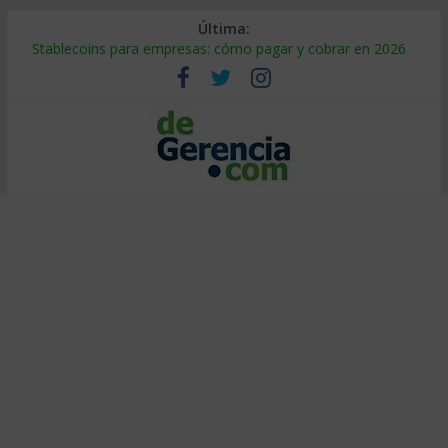
Última:
Stablecoins para empresas: cómo pagar y cobrar en 2026
Despido silencioso: qué es y por qué sale tan caro
IA en selección de personal: cómo auditarla a tiempo
Trabajo forzoso en la cadena de suministro: qué hacer
Mercado hispano de EE. UU.: cómo segmentarlo y venderle