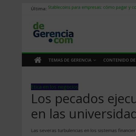
Última:
Stablecoins para empresas: cómo pagar y c
Despido silencioso: qué es y por qué sale ta
IA en selección de personal: cómo auditarla
Trabajo forzoso en la cadena de suministro:
Mercado hispano de EE. UU.: cómo segmenta
TEMAS DE GERENCIA
CONTENIDO DE
Etica en los negocios
Los pecados ejecu
en las universida
Las severas turbulencias en los sistemas financi