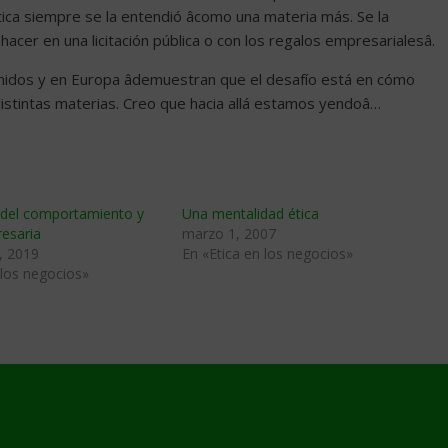
tica siempre se la entendió âcomo una materia más. Se la
cer en una licitación pública o con los regalos empresarialesâ.
nidos y en Europa âdemuestran que el desafío está en cómo
 distintas materias. Creo que hacia allá estamos yendoâ…
s del comportamiento y
Una mentalidad ética
resaria
marzo 1, 2007
, 2019
En «Etica en los negocios»
 los negocios»