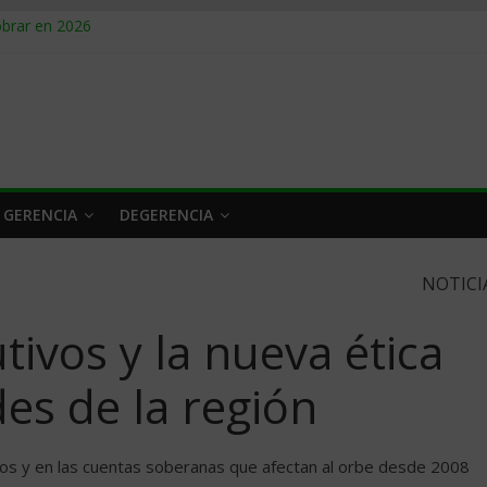
obrar en 2026
n caro
 a tiempo
 qué hacer
rlo y venderle
 GERENCIA
DEGERENCIA
NOTICI
tivos y la nueva ética
des de la región
eros y en las cuentas soberanas que afectan al orbe desde 2008