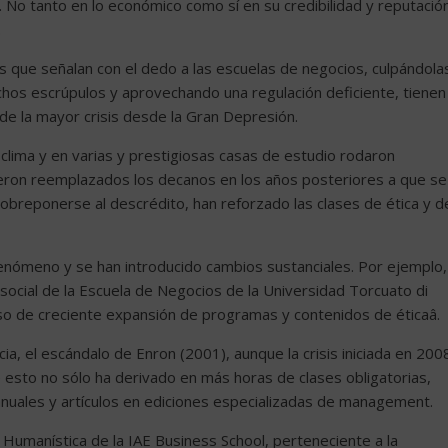
. No tanto en lo económico como sí en su credibilidad y reputació
.
os que señalan con el dedo a las escuelas de negocios, culpándola
chos escrúpulos y aprovechando una regulación deficiente, tienen
de la mayor crisis desde la Gran Depresión.
lima y en varias y prestigiosas casas de estudio rodaron
ueron reemplazados los decanos en los años posteriores a que se
sobreponerse al descrédito, han reforzado las clases de ética y d
enómeno y se han introducido cambios sustanciales. Por ejemplo,
 social de la Escuela de Negocios de la Universidad Torcuato di
so de creciente expansión de programas y contenidos de éticaâ.
cia, el escándalo de Enron (2001), aunque la crisis iniciada en 200
e esto no sólo ha derivado en más horas de clases obligatorias,
nuales y artículos en ediciones especializadas de management.
n Humanística de la IAE Business School, perteneciente a la