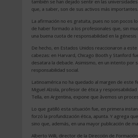
también se han dejado sentir en las universidades
que, a saber, son de sus activos más importantes
La afirmación no es gratuita, pues no son pocos l
de haber formado a los profesionales que, sin mu
una buena cuota de responsabilidad en la génesis 
De hecho, en Estados Unidos reaccionaron a este c
cabezas: en Harvard, Chicago Booth y Stanford f
desatara la debacle. Asimismo, en un intento por 
responsabilidad social.
Latinoamérica no ha quedado al margen de este f
Miguel Alzola, profesor de ética y responsabilidad
Tella, en Argentina, expone que âvemos un proce
Lo que gatilló esta situación fue, en primera instan
forzó la profundización ética, apunta. Y agrega qu
sino que, además, en una mayor publicación de ma
Alberto Willi, director de la Dirección de Formació