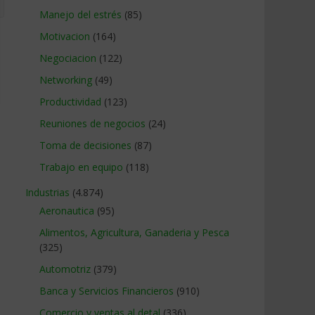
Manejo del estrés
(85)
Motivacion
(164)
Negociacion
(122)
Networking
(49)
Productividad
(123)
Reuniones de negocios
(24)
Toma de decisiones
(87)
Trabajo en equipo
(118)
Industrias
(4.874)
Aeronautica
(95)
Alimentos, Agricultura, Ganaderia y Pesca
(325)
Automotriz
(379)
Banca y Servicios Financieros
(910)
Comercio y ventas al detal
(336)