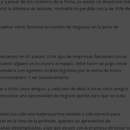
, y a pesar de los reclamos de la firma, su acción se desplomó má
tió la ofensiva de Ackman, Herbalife ha perdido cerca de 50% d
xplicar cómo funciona su modelo de negocios en la junta de
sentantes en 81 países. Este tipo de empresas funcionan con un
ando alguien se incorpora al equipo, debe hacer un pago inicial
 venderá. Los agentes reciben ingresos por la venta de estos
presentantes. Y así sucesivamente.
an a otros cinco amigos, y cada uno de ellos a otros cinco amigos.
omocionar una oportunidad de negocio queda claro que se trata
lidad son sólo una materia prima vendida a sobreprecio para
stán en la cima de la pirámide, quienes se aprovechan de
as desempleadas, a las que atraen con la promesa de iniciar s