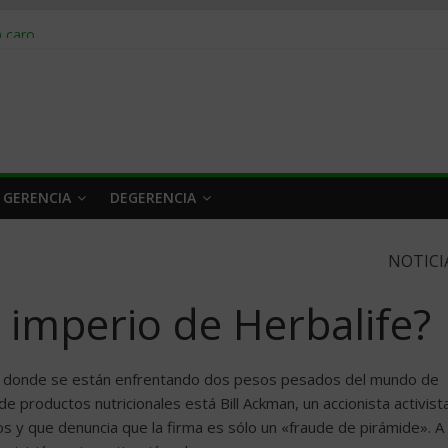
obrar en 2026
n caro
 a tiempo
 qué hacer
rlo y venderle
 GERENCIA
DEGERENCIA
NOTICI
 imperio de Herbalife?
la donde se están enfrentando dos pesos pesados del mundo de
e productos nutricionales está Bill Ackman, un accionista activist
s y que denuncia que la firma es sólo un «fraude de pirámide». A