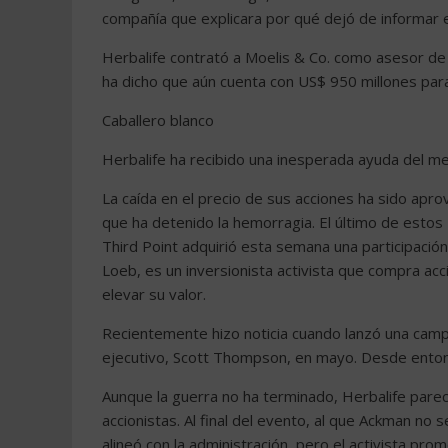
compañía que explicara por qué dejó de informar en
Herbalife contrató a Moelis & Co. como asesor de
ha dicho que aún cuenta con US$ 950 millones par
Caballero blanco
Herbalife ha recibido una inesperada ayuda del m
La caída en el precio de sus acciones ha sido apr
que ha detenido la hemorragia. El último de estos
Third Point adquirió esta semana una participación
Loeb, es un inversionista activista que compra ac
elevar su valor.
Recientemente hizo noticia cuando lanzó una campa
ejecutivo, Scott Thompson, en mayo. Desde entonce
Aunque la guerra no ha terminado, Herbalife parec
accionistas. Al final del evento, al que Ackman no 
alineó con la administración, pero el activista pro