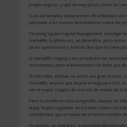
propio negocio, y que en muy pocos casos se cum
«Las así llamadas declaraciones de utilidades son
persuadir a los nuevos distribuidores sobre las po
Pershing Square Capital Management, el hedge fu
Herbalife, la última vez, en diciembre, justo ante
de las operaciones y Ackman dice que no tiene plane
Si Herbalife colapsa o es cerrada por las autorid
recompensa, pero el inversionista ha dicho que don
El miércoles, Ackman se anotó una gran victoria, 
Herbalife, anunció que dejaría el negocio e hizo u
ser el mayor colapso de una red de ventas de la hi
Pero su triunfo no está asegurado. Aunque un trib
ilegal, ningún regulador en Estados Unidos ha res
establecidas que se basan en el mismo modelo d
En agosto, sin embargo, la autoridad del mercado d