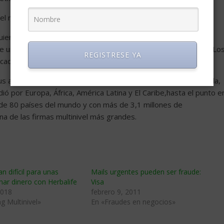
 el mundo
uien tenía como sueño ayudar a las personas a mejorar su
de una oportunidad de negocio accesible. Fundóla compañía en Lo
REGISTRESE YA
dicado a la venta de sus productos nutricionales.
s actividades en Canadá, Australia, Reino Unido, Nueva Zelanda,
ó por Europa, África, América Latina y El Caribe,hasta el punto e
de 80 países del mundo y con más de 3,1 millones de
na de las firmas multinivel más grandes.
n difícil para unas
Mails urgentes pueden ser fraude:
ar dinero con Herbalife
Visa
2018
febrero 9, 2011
g Multinivel»
En «Fraudes en negocios»