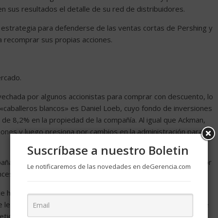
 sus resultados el detalle de su red de distribuidores.
 estrategia para defenderse de las ventas cortas de Pershing y
a recomprar sus propias acciones.
ercado.
ovechada por algunos accionistas para comprar con descuento, lo
 «caballeros blancos» es Daniel Loeb, cuyo fondo de inversiones
 de 8,2% en la propiedad de la compañía. Al igual que Ackman,
ciones y luego presiona por cambios en la administración para
Suscríbase a nuestro Boletin
ña contra Yahoo que finalmente llevó a la salida de su director
Le notificaremos de las novedades en deGerencia.com
s, la acción de la firma de Internet ha subido casi 30%.
e haber ganado al menos la batalla del jueves en la junta de
se le permitió ingresar, la mayoría de los grandes accionistas se
metió que no se rendirá.