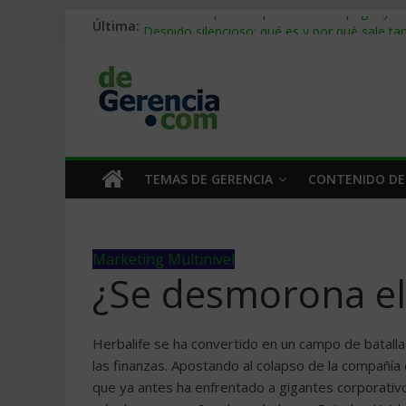
Última:
Stablecoins para empresas: cómo pagar y c
Despido silencioso: qué es y por qué sale ta
IA en selección de personal: cómo auditarla
Trabajo forzoso en la cadena de suministro:
Mercado hispano de EE. UU.: cómo segmenta
TEMAS DE GERENCIA
CONTENIDO DE
Marketing Multinivel
¿Se desmorona el
Herbalife se ha convertido en un campo de batal
las finanzas. Apostando al colapso de la compañía d
que ya antes ha enfrentado a gigantes corporativo