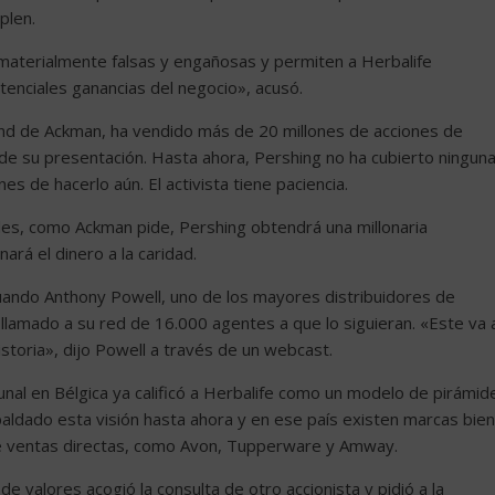
plen.
 materialmente falsas y engañosas y permiten a Herbalife
tenciales ganancias del negocio», acusó.
nd de Ackman, ha vendido más de 20 millones de acciones de
s de su presentación. Hasta ahora, Pershing no ha cubierto ningun
s de hacerlo aún. El activista tiene paciencia.
ades, como Ackman pide, Pershing obtendrá una millonaria
ará el dinero a la caridad.
cuando Anthony Powell, uno de los mayores distribuidores de
n llamado a su red de 16.000 agentes a que lo siguieran. «Este va 
storia», dijo Powell a través de un webcast.
unal en Bélgica ya calificó a Herbalife como un modelo de pirámid
paldado esta visión hasta ahora y en ese país existen marcas bien
e ventas directas, como Avon, Tupperware y Amway.
e valores acogió la consulta de otro accionista y pidió a la