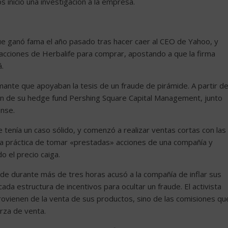
 inició una investigación a la empresa.
que ganó fama el año pasado tras hacer caer al CEO de Yahoo, y
cciones de Herbalife para comprar, apostando a que la firma
á.
ante que apoyaban la tesis de un fraude de pirámide. A partir d
ión de su hedge fund Pershing Square Capital Management, junto
ense.
e tenía un caso sólido, y comenzó a realizar ventas cortas con las
 la práctica de tomar «prestadas» acciones de una compañía y
 el precio caiga.
de durante más de tres horas acusó a la compañía de inflar sus
ada estructura de incentivos para ocultar un fraude. El activista
rovienen de la venta de sus productos, sino de las comisiones qu
rza de venta.