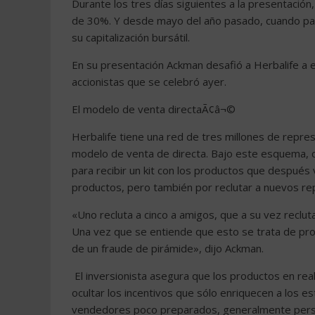
Durante los tres días siguientes a la presentación
de 30%. Y desde mayo del año pasado, cuando par
su capitalización bursátil.
En su presentación Ackman desafió a Herbalife a e
accionistas que se celebró ayer.
El modelo de venta directaÃ¢â¬©
Herbalife tiene una red de tres millones de repre
modelo de venta de directa. Bajo este esquema, cu
para recibir un kit con los productos que después
productos, pero también por reclutar a nuevos re
«Uno recluta a cinco a amigos, que a su vez reclut
Una vez que se entiende que esto se trata de pr
de un fraude de pirámide», dijo Ackman.
El inversionista asegura que los productos en rea
ocultar los incentivos que sólo enriquecen a los e
vendedores poco preparados, generalmente person