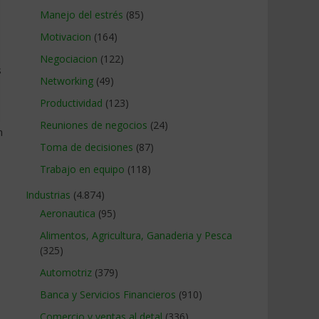
Manejo del estrés
(85)
Motivacion
(164)
Negociacion
(122)
s
Networking
(49)
Productividad
(123)
Reuniones de negocios
(24)
n
Toma de decisiones
(87)
Trabajo en equipo
(118)
Industrias
(4.874)
Aeronautica
(95)
Alimentos, Agricultura, Ganaderia y Pesca
(325)
Automotriz
(379)
Banca y Servicios Financieros
(910)
Comercio y ventas al detal
(336)