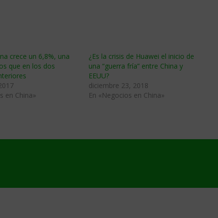
ina crece un 6,8%, una
¿Es la crisis de Huawei el inicio de
s que en los dos
una “guerra fría” entre China y
nteriores
EEUU?
 2017
diciembre 23, 2018
s en China»
En «Negocios en China»
3