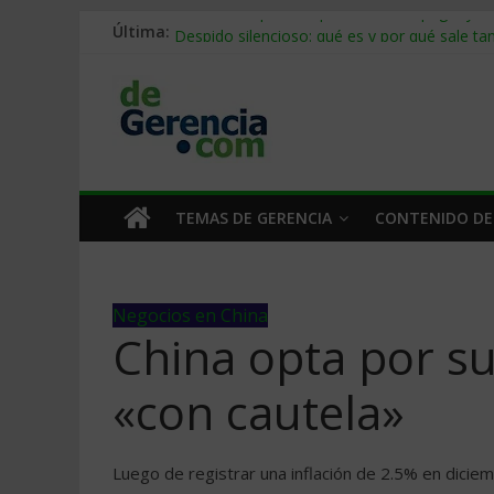
Última:
Stablecoins para empresas: cómo pagar y c
Despido silencioso: qué es y por qué sale ta
IA en selección de personal: cómo auditarla
Trabajo forzoso en la cadena de suministro:
Mercado hispano de EE. UU.: cómo segmenta
TEMAS DE GERENCIA
CONTENIDO DE
Negocios en China
China opta por su
«con cautela»
Luego de registrar una inflación de 2.5% en diciem