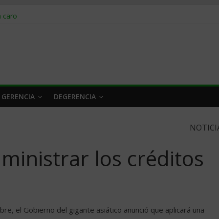
obrar en 2026
n caro
 a tiempo
 qué hacer
rlo y venderle
 GERENCIA
DEGERENCIA
NOTICI
ministrar los créditos
bre, el Gobierno del gigante asiático anunció que aplicará una