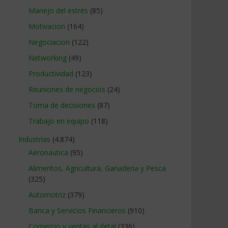
Manejo del estrés
(85)
Motivacion
(164)
Negociacion
(122)
Networking
(49)
Productividad
(123)
Reuniones de negocios
(24)
Toma de decisiones
(87)
Trabajo en equipo
(118)
Industrias
(4.874)
Aeronautica
(95)
Alimentos, Agricultura, Ganaderia y Pesca
(325)
Automotriz
(379)
Banca y Servicios Financieros
(910)
Comercio y ventas al detal
(336)