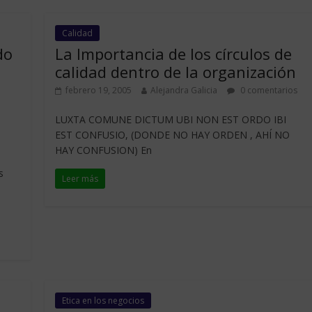
Calidad
do
La Importancia de los círculos de
calidad dentro de la organización
febrero 19, 2005
Alejandra Galicia
0 comentarios
LUXTA COMUNE DICTUM UBI NON EST ORDO IBI
EST CONFUSIO, (DONDE NO HAY ORDEN , AHÍ NO
HAY CONFUSION) En
s
Leer más
Etica en los negocios