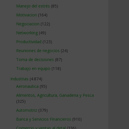
Manejo del estrés
(85)
Motivacion
(164)
Negociacion
(122)
Networking
(49)
Productividad
(123)
Reuniones de negocios
(24)
Toma de decisiones
(87)
Trabajo en equipo
(118)
Industrias
(4.874)
Aeronautica
(95)
Alimentos, Agricultura, Ganaderia y Pesca
(325)
Automotriz
(379)
Banca y Servicios Financieros
(910)
Comercio y ventas al detal
(336)