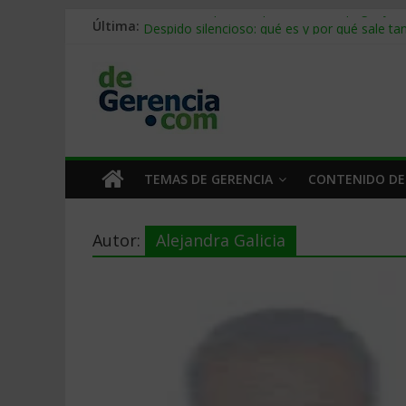
Última:
Stablecoins para empresas: cómo pagar y c
Despido silencioso: qué es y por qué sale ta
IA en selección de personal: cómo auditarla
Trabajo forzoso en la cadena de suministro:
Mercado hispano de EE. UU.: cómo segmenta
TEMAS DE GERENCIA
CONTENIDO DE
Autor:
Alejandra Galicia