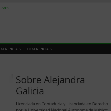
obrar en 2026
n caro
 a tiempo
 qué hacer
rlo y venderle
 GERENCIA
DEGERENCIA
Sobre Alejandra
Galicia
Licenciada en Contaduria y Licenciada en Derecho
por la Universidad Nacional Autonoma de México;