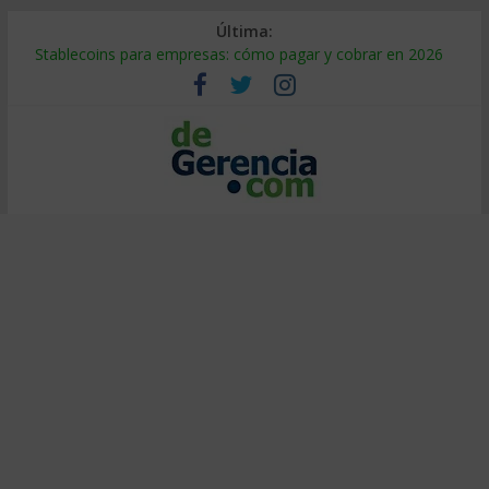
Última:
Stablecoins para empresas: cómo pagar y cobrar en 2026
Despido silencioso: qué es y por qué sale tan caro
IA en selección de personal: cómo auditarla a tiempo
Trabajo forzoso en la cadena de suministro: qué hacer
Mercado hispano de EE. UU.: cómo segmentarlo y venderle