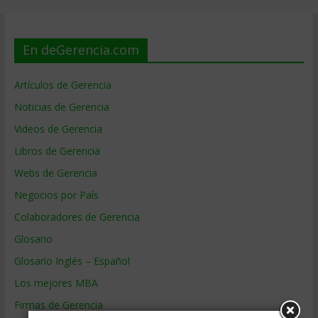
En deGerencia.com
Artículos de Gerencia
Noticias de Gerencia
Videos de Gerencia
Libros de Gerencia
Webs de Gerencia
Negocios por País
Colaboradores de Gerencia
Glosario
Glosario Inglés – Español
Los mejores MBA
Firmas de Gerencia