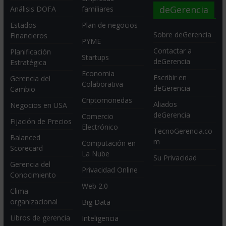
deGerencia
Análisis DOFA
familiares
Estados
Plan de negocios
Sobre deGerencia
Financieros
PYME
Contactar a
Planificación
Startups
deGerencia
Estratégica
Economia
Escribir en
Gerencia del
Colaborativa
deGerencia
Cambio
Criptomonedas
Aliados
Negocios en USA
deGerencia
Comercio
Fijación de Precios
Electrónico
TecnoGerencia.co
Balanced
m
Computación en
Scorecard
La Nube
Su Privacidad
Gerencia del
Privacidad Online
Conocimiento
Web 2.0
Clima
organizacional
Big Data
Libros de gerencia
Inteligencia