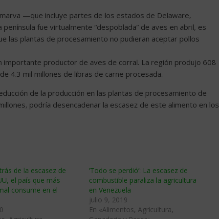
Delmarva —que incluye partes de los estados de Delaware,
a península fue virtualmente “despoblada” de aves en abril, es
que las plantas de procesamiento no pudieran aceptar pollos
un importante productor de aves de corral. La región produjo 608
e 4.3 mil millones de libras de carne procesada.
educción de la producción en las plantas de procesamiento de
 millones, podría desencadenar la escasez de este alimento en los
rás de la escasez de
‘Todo se perdió’: La escasez de
U, el país que más
combustible paraliza la agricultura
imal consume en el
en Venezuela
julio 9, 2019
0
En «Alimentos, Agricultura,