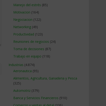
Manejo del estrés
(85)
Motivacion
(164)
Negociacion
(122)
Networking
(49)
Productividad
(123)
Reuniones de negocios
(24)
Toma de decisiones
(87)
Trabajo en equipo
(118)
Industrias
(4.874)
Aeronautica
(95)
Alimentos, Agricultura, Ganaderia y Pesca
(325)
Automotriz
(379)
Banca y Servicios Financieros
(910)
Comercio y ventas al detal
(336)