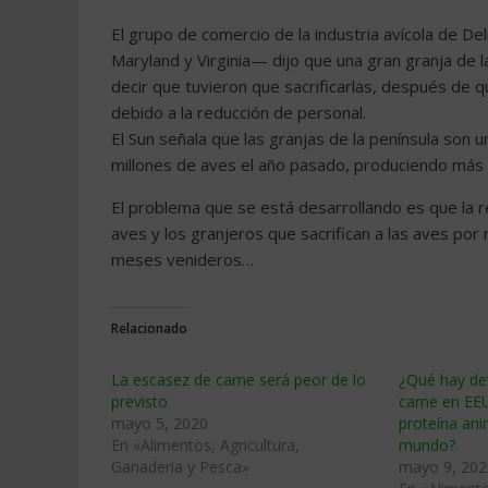
El grupo de comercio de la industria avícola de 
Maryland y Virginia— dijo que una gran granja de l
decir que tuvieron que sacrificarlas, después de 
debido a la reducción de personal.
El Sun señala que las granjas de la península son 
millones de aves el año pasado, produciendo más d
El problema que se está desarrollando es que la r
aves y los granjeros que sacrifican a las aves por
meses venideros…
Relacionado
La escasez de carne será peor de lo
¿Qué hay det
previsto
carne en EEU
mayo 5, 2020
proteína an
En «Alimentos, Agricultura,
mundo?
Ganaderia y Pesca»
mayo 9, 202