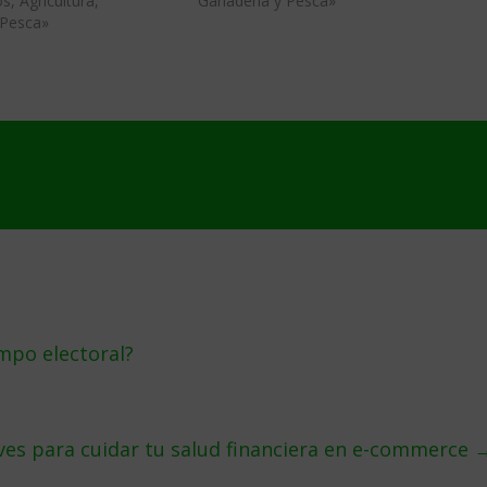
s, Agricultura,
Ganaderia y Pesca»
 Pesca»
mpo electoral?
aves para cuidar tu salud financiera en e-commerce