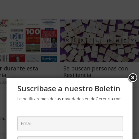
r durante esta
Se buscan personas con
ia
Resiliencia
 2020
0
abril 3, 2020
1
Suscríbase a nuestro Boletin
Le notificaremos de las novedades en deGerencia.com
da.
Los campos obligatorios están marcados con
*