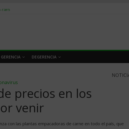
obrar en 2026
n caro
 a tiempo
 qué hacer
rlo y venderle
 GERENCIA
DEGERENCIA
NOTICI
onavirus
de precios en los
or venir
nza con las plantas empacadoras de carne en todo el país, que