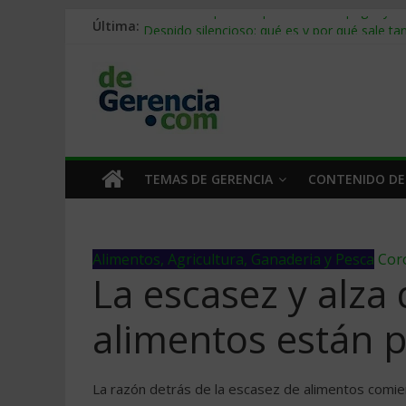
Última:
Stablecoins para empresas: cómo pagar y c
Despido silencioso: qué es y por qué sale ta
IA en selección de personal: cómo auditarla
Trabajo forzoso en la cadena de suministro:
Mercado hispano de EE. UU.: cómo segmenta
TEMAS DE GERENCIA
CONTENIDO DE
Alimentos, Agricultura, Ganaderia y Pesca
Cor
La escasez y alza 
alimentos están p
La razón detrás de la escasez de alimentos comie