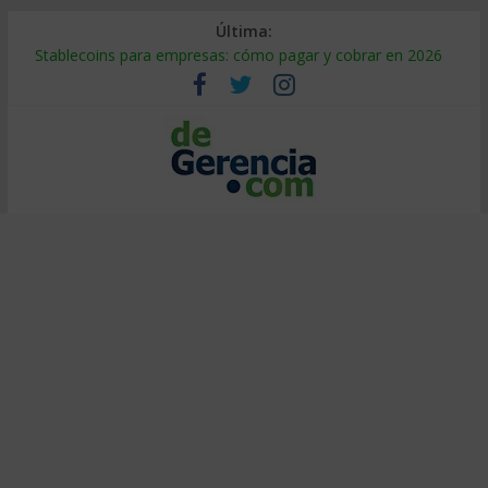
Última:
Stablecoins para empresas: cómo pagar y cobrar en 2026
Despido silencioso: qué es y por qué sale tan caro
IA en selección de personal: cómo auditarla a tiempo
Trabajo forzoso en la cadena de suministro: qué hacer
Mercado hispano de EE. UU.: cómo segmentarlo y venderle