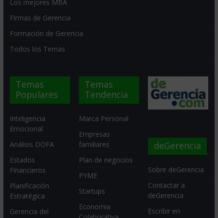
Los mejores MBA
Firmas de Gerencia
Formación de Gerencia
Todos los Temas
Temas
Temas
Populares
Tendencia
Inteligencia
Marca Personal
Emocional
Empresas
deGerencia
Análisis DOFA
familiares
Estados
Plan de negocios
Sobre deGerencia
Financieros
PYME
Contactar a
Planificación
Startups
deGerencia
Estratégica
Economia
Escribir en
Gerencia del
Colaborativa