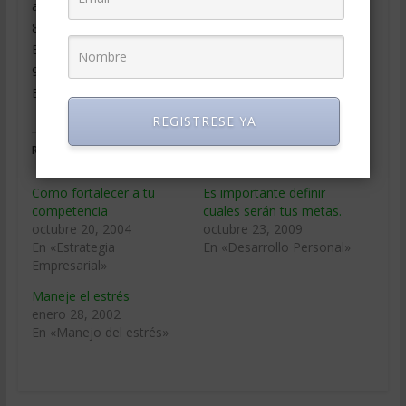
aliviar el estrés, 2001, Ediciones Oniro.
8. Lee Roberta, El síndrome del Superestrés, 2010,
Ediciones Urano.
9. Soler Jaime y Conangla M. Mrecé, La Ecología
Emocional, 2004, Editorial Amat SL.
REGISTRESE YA
Relacionado
Como fortalecer a tu
Es importante definir
competencia
cuales serán tus metas.
octubre 20, 2004
octubre 23, 2009
En «Estrategia
En «Desarrollo Personal»
Empresarial»
Maneje el estrés
enero 28, 2002
En «Manejo del estrés»