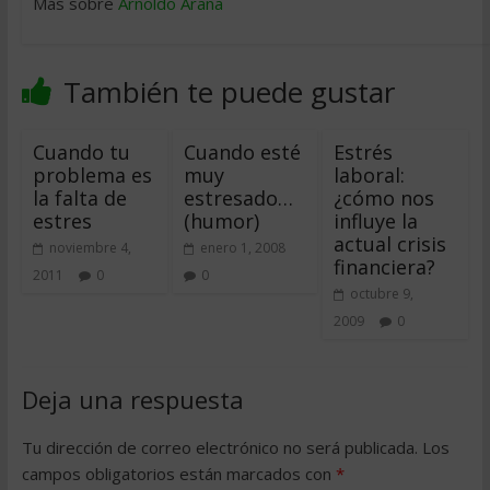
Más sobre
Arnoldo Arana
También te puede gustar
Cuando tu
Cuando esté
Estrés
problema es
muy
laboral:
la falta de
estresado…
¿cómo nos
estres
(humor)
influye la
actual crisis
noviembre 4,
enero 1, 2008
financiera?
2011
0
0
octubre 9,
2009
0
Deja una respuesta
Tu dirección de correo electrónico no será publicada.
Los
campos obligatorios están marcados con
*