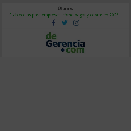
Última:
Stablecoins para empresas: cómo pagar y cobrar en 2026
Despido silencioso: qué es y por qué sale tan caro
IA en selección de personal: cómo auditarla a tiempo
Trabajo forzoso en la cadena de suministro: qué hacer
Mercado hispano de EE. UU.: cómo segmentarlo y venderle