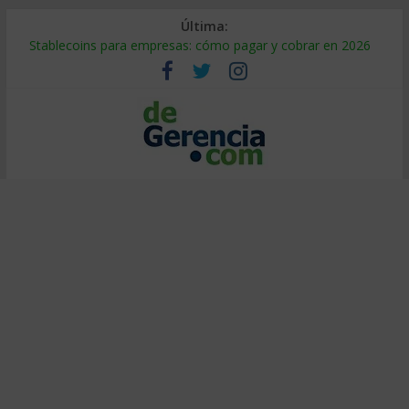
Última:
Stablecoins para empresas: cómo pagar y cobrar en 2026
Despido silencioso: qué es y por qué sale tan caro
IA en selección de personal: cómo auditarla a tiempo
Trabajo forzoso en la cadena de suministro: qué hacer
Mercado hispano de EE. UU.: cómo segmentarlo y venderle