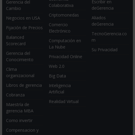
Escribir en
Gerencia del
Colaborativa
deGerencia
Cambio
Criptomonedas
Aliados
Negocios en USA
deGerencia
Comercio
Fijación de Precios
Electrónico
TecnoGerencia.co
Balanced
m
Computación en
Scorecard
La Nube
Su Privacidad
Gerencia del
Privacidad Online
Conocimiento
Web 2.0
Clima
organizacional
Big Data
Libros de gerencia
Inteligencia
Artificial
Cobranza
Realidad Virtual
Maestría de
gerencia MBA
Como invertir
Compensacion y