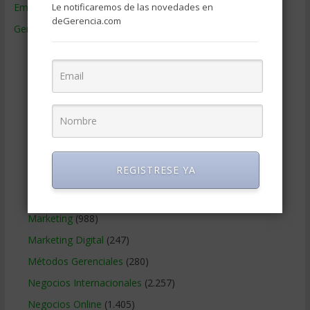
Le notificaremos de las novedades en
Empresas de Gerencia
(38)
deGerencia.com
Gerencia
(9.477)
Ciencias Económicas
(80)
Contabilidad
(466)
Educacion Gerencial
(454)
Estrategia Empresarial
(304)
Finanzas Corporativas
(748)
Gerencia social y ambiental
(223)
REGISTRESE YA
Gobierno Corporativo
(11)
Legal
(125)
Marketing
(988)
Marketing Digital
(247)
Métodos Gerenciales
(280)
Negocios Internacionales
(2.257)
Negocios Online
(1.405)