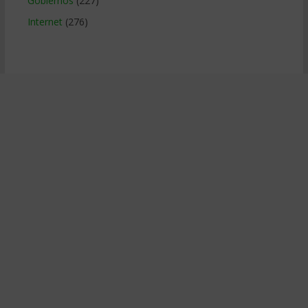
Gobiernos
(227)
Internet
(276)