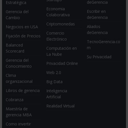
deGerencia
Estratégica
Economia
Escribir en
Gerencia del
Colaborativa
deGerencia
Cambio
Criptomonedas
Aliados
Negocios en USA
deGerencia
Comercio
Fijación de Precios
Electrónico
TecnoGerencia.co
Balanced
m
Computación en
Scorecard
La Nube
Su Privacidad
Gerencia del
Privacidad Online
Conocimiento
Web 2.0
Clima
organizacional
Big Data
Libros de gerencia
Inteligencia
Artificial
Cobranza
Realidad Virtual
Maestría de
gerencia MBA
Como invertir