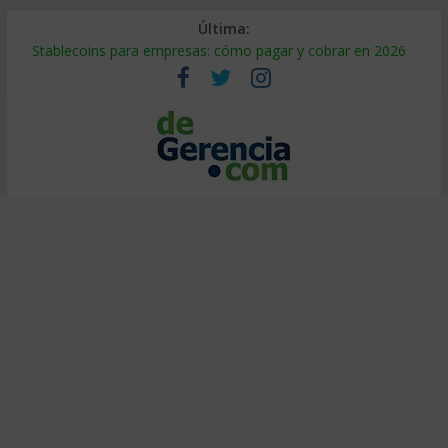
Última:
Stablecoins para empresas: cómo pagar y cobrar en 2026
Despido silencioso: qué es y por qué sale tan caro
IA en selección de personal: cómo auditarla a tiempo
Trabajo forzoso en la cadena de suministro: qué hacer
Mercado hispano de EE. UU.: cómo segmentarlo y venderle