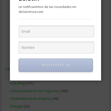
Negocios Online
(1.405)
Le notificaremos de las novedades en
deGerencia.com
Operaciones y Logística
(172)
Publicidad
(306)
Recursos Humanos
(865)
Relaciones con los clientes
(219)
Relaciones publicas
(132)
Tecnologia de Informacion
(665)
Ventas
(242)
REGISTRESE YA
Habilidades
(2.843)
Administracion del tiempo
(70)
Coaching
(101)
Comunicacion en los negocios
(180)
Creatividad en la empresa
(96)
Delegar
(22)