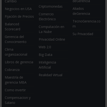
deGerencia
Cambio
Criptomonedas
Aliados
Negocios en USA
deGerencia
Comercio
Fijación de Precios
Electrónico
TecnoGerencia.co
Balanced
m
Computación en
Scorecard
La Nube
Su Privacidad
Gerencia del
Privacidad Online
Conocimiento
Web 2.0
Clima
organizacional
Big Data
Libros de gerencia
Inteligencia
Artificial
Cobranza
Realidad Virtual
Maestría de
gerencia MBA
Como invertir
Compensacion y
Salario