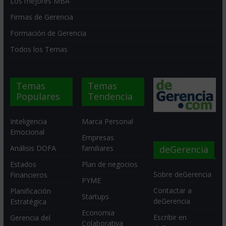
Los mejores MBA
Firmas de Gerencia
Formación de Gerencia
Todos los Temas
Temas
Temas
Populares
Tendencia
Inteligencia
Marca Personal
Emocional
Empresas
deGerencia
Análisis DOFA
familiares
Estados
Plan de negocios
Sobre deGerencia
Financieros
PYME
Contactar a
Planificación
Startups
deGerencia
Estratégica
Economia
Escribir en
Gerencia del
Colaborativa