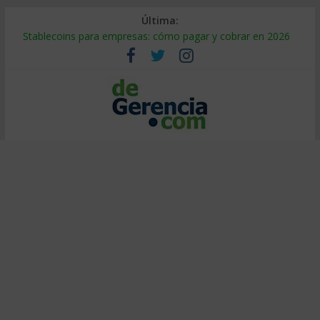
Última:
Stablecoins para empresas: cómo pagar y cobrar en 2026
Despido silencioso: qué es y por qué sale tan caro
IA en selección de personal: cómo auditarla a tiempo
Trabajo forzoso en la cadena de suministro: qué hacer
Mercado hispano de EE. UU.: cómo segmentarlo y venderle