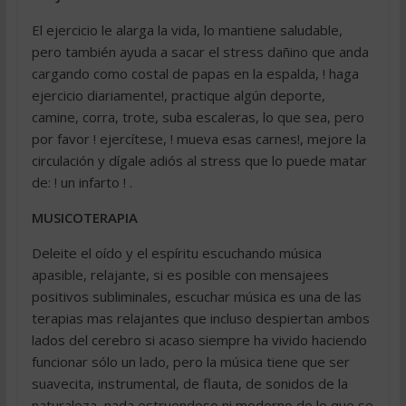
El ejercicio le alarga la vida, lo mantiene saludable,
pero también ayuda a sacar el stress dañino que anda
cargando como costal de papas en la espalda, ! haga
ejercicio diariamente!, practique algún deporte,
camine, corra, trote, suba escaleras, lo que sea, pero
por favor ! ejercítese, ! mueva esas carnes!, mejore la
circulación y dígale adiós al stress que lo puede matar
de: ! un infarto ! .
MUSICOTERAPIA
Deleite el oído y el espíritu escuchando música
apasible, relajante, si es posible con mensajees
positivos subliminales, escuchar música es una de las
terapias mas relajantes que incluso despiertan ambos
lados del cerebro si acaso siempre ha vivido haciendo
funcionar sólo un lado, pero la música tiene que ser
suavecita, instrumental, de flauta, de sonidos de la
naturaleza, nada estruendoso ni moderno de lo que se