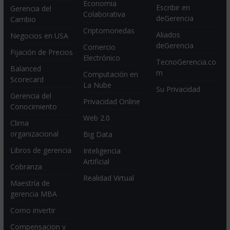
Economia
Escribir en
Gerencia del
Colaborativa
deGerencia
Cambio
Criptomonedas
Aliados
Negocios en USA
deGerencia
Comercio
Fijación de Precios
Electrónico
TecnoGerencia.co
Balanced
m
Computación en
Scorecard
La Nube
Su Privacidad
Gerencia del
Privacidad Online
Conocimiento
Web 2.0
Clima
organizacional
Big Data
Libros de gerencia
Inteligencia
Artificial
Cobranza
Realidad Virtual
Maestría de
gerencia MBA
Como invertir
Compensacion y