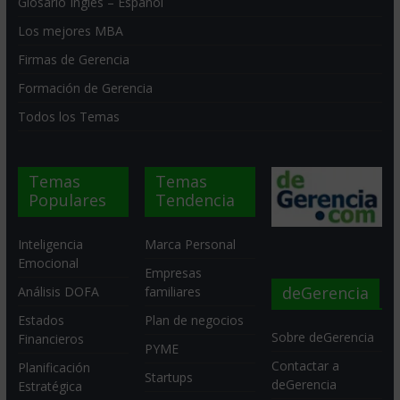
Glosario Inglés – Español
Los mejores MBA
Firmas de Gerencia
Formación de Gerencia
Todos los Temas
Temas
Temas
Populares
Tendencia
Inteligencia
Marca Personal
Emocional
Empresas
deGerencia
Análisis DOFA
familiares
Estados
Plan de negocios
Sobre deGerencia
Financieros
PYME
Contactar a
Planificación
Startups
deGerencia
Estratégica