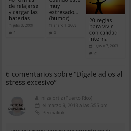
de relajarse
muy
y cargar las
estresado…
baterias
(humor)
20 reglas
para vivir
julio 3, 2009
enero 1, 2008
con calidad
2
0
interna
agosto 7, 2003
21
6 comentarios sobre “
Dígale adios al
stress excesivo
”
nilza ortiz (Puerto Rico)
el marzo 8, 2018 a las 5:55 pm
Permalink
Creo en lo maravillosas que son estas técnicas de