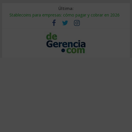
Última:
Stablecoins para empresas: cómo pagar y cobrar en 2026
Despido silencioso: qué es y por qué sale tan caro
IA en selección de personal: cómo auditarla a tiempo
Trabajo forzoso en la cadena de suministro: qué hacer
Mercado hispano de EE. UU.: cómo segmentarlo y venderle