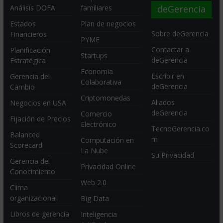
deGerencia
Análisis DOFA
familiares
Estados
Plan de negocios
Sobre deGerencia
Financieros
PYME
Contactar a
Planificación
Startups
deGerencia
Estratégica
Economia
Escribir en
Gerencia del
Colaborativa
deGerencia
Cambio
Criptomonedas
Aliados
Negocios en USA
deGerencia
Comercio
Fijación de Precios
Electrónico
TecnoGerencia.co
Balanced
m
Computación en
Scorecard
La Nube
Su Privacidad
Gerencia del
Privacidad Online
Conocimiento
Web 2.0
Clima
organizacional
Big Data
Libros de gerencia
Inteligencia