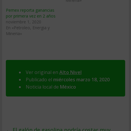
Mineria»
Pemex reporta ganancias
por primera vez en 2 años
noviembre 1, 2020
En «Petroleo, Energia y
Mineria»
Ver original en
Alto Nivel
Publicado el
miércoles marzo 18, 2020
Noticia local de
México
←
El galón de gasolina podría costar muy