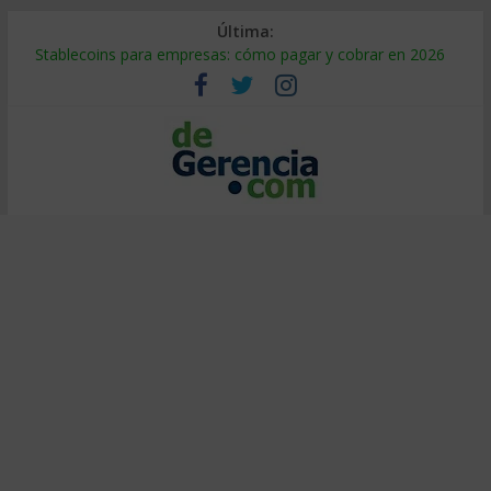
Última:
Stablecoins para empresas: cómo pagar y cobrar en 2026
Despido silencioso: qué es y por qué sale tan caro
IA en selección de personal: cómo auditarla a tiempo
Trabajo forzoso en la cadena de suministro: qué hacer
Mercado hispano de EE. UU.: cómo segmentarlo y venderle