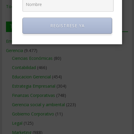
Todos los Temas
REGISTRESE YA
Temas de Gerencia
Empresas de Gerencia
(38)
Gerencia
(9.477)
Ciencias Económicas
(80)
Contabilidad
(466)
Educacion Gerencial
(454)
Estrategia Empresarial
(304)
Finanzas Corporativas
(748)
Gerencia social y ambiental
(223)
Gobierno Corporativo
(11)
Legal
(125)
Marketing
(988)