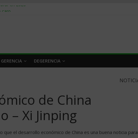
obrar en 2026
n caro
 a tiempo
 qué hacer
rlo y venderle
 GERENCIA
DEGERENCIA
NOTICI
ómico de China
 – Xi Jinping
ngo que el desarrollo económico de China es una buena noticia para