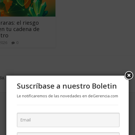
raras: el riesgo
en tu cadena de
tro
 2026
0
da.
Los campos obligatorios están marcados con
*
Suscríbase a nuestro Boletin
Le notificaremos de las novedades en deGerencia.com