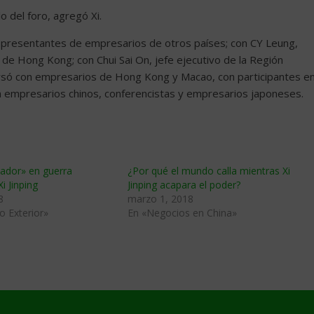
o del foro, agregó Xi.
representantes de empresarios de otros países; con CY Leung,
l de Hong Kong; con Chui Sai On, jefe ejecutivo de la Región
rsó con empresarios de Hong Kong y Macao, con participantes e
n empresarios chinos, conferencistas y empresarios japoneses.
ador» en guerra
¿Por qué el mundo calla mientras Xi
i Jinping
Jinping acapara el poder?
8
marzo 1, 2018
o Exterior»
En «Negocios en China»