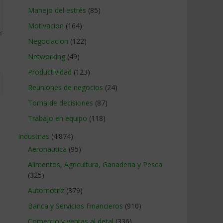
Manejo del estrés
(85)
Motivacion
(164)
Negociacion
(122)
Networking
(49)
Productividad
(123)
Reuniones de negocios
(24)
Toma de decisiones
(87)
Trabajo en equipo
(118)
Industrias
(4.874)
Aeronautica
(95)
Alimentos, Agricultura, Ganaderia y Pesca
(325)
Automotriz
(379)
Banca y Servicios Financieros
(910)
Comercio y ventas al detal
(336)