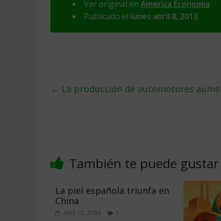
Ver original en
America Economia
Publicado el
lunes abril 8, 2013
←
La producción de automotores aume
También te puede gustar
La piel española triunfa en
China
abril 10, 2004
1