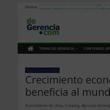
Última:
Stablecoins para empresas: cómo pagar y c
Despido silencioso: qué es y por qué sale ta
IA en selección de personal: cómo auditarla
Trabajo forzoso en la cadena de suministro:
Mercado hispano de EE. UU.: cómo segmenta
TEMAS DE GERENCIA
CONTENIDO DE
Negocios en China
Crecimiento econ
beneficia al mundo
El presidente de China, Xi Jinping, dijo este domi