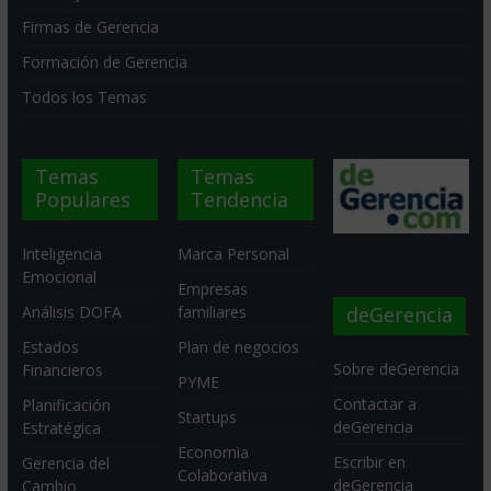
Firmas de Gerencia
Formación de Gerencia
Todos los Temas
Temas
Temas
Populares
Tendencia
Inteligencia
Marca Personal
Emocional
Empresas
deGerencia
Análisis DOFA
familiares
Estados
Plan de negocios
Sobre deGerencia
Financieros
PYME
Contactar a
Planificación
Startups
deGerencia
Estratégica
Economia
Escribir en
Gerencia del
Colaborativa
deGerencia
Cambio