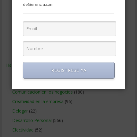
deGerencia.com
Publicidad
(306)
Recursos Humanos
(865)
Relaciones con los clientes
(219)
Relaciones publicas
(132)
Tecnologia de Informacion
(665)
Ventas
(242)
Habilidades
(2.843)
REGISTRESE YA
Administracion del tiempo
(70)
Coaching
(101)
Comunicacion en los negocios
(180)
Creatividad en la empresa
(96)
Delegar
(22)
Desarrollo Personal
(566)
Efectividad
(52)