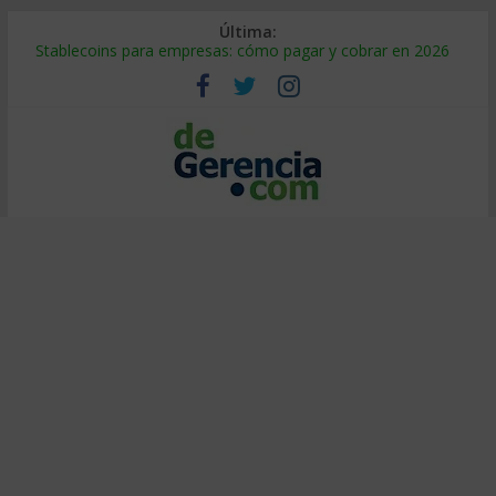
Última:
Stablecoins para empresas: cómo pagar y cobrar en 2026
Despido silencioso: qué es y por qué sale tan caro
IA en selección de personal: cómo auditarla a tiempo
Trabajo forzoso en la cadena de suministro: qué hacer
Mercado hispano de EE. UU.: cómo segmentarlo y venderle