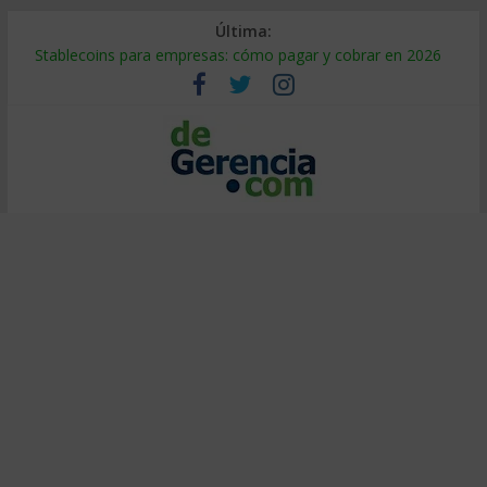
Última:
Stablecoins para empresas: cómo pagar y cobrar en 2026
Despido silencioso: qué es y por qué sale tan caro
IA en selección de personal: cómo auditarla a tiempo
Trabajo forzoso en la cadena de suministro: qué hacer
Mercado hispano de EE. UU.: cómo segmentarlo y venderle