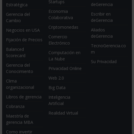
Startups
deGerencia
Estratégica
Economia
Escribir en
Gerencia del
Colaborativa
deGerencia
Cambio
Criptomonedas
Aliados
Negocios en USA
deGerencia
Comercio
Fijación de Precios
Electrónico
TecnoGerencia.co
Balanced
m
Computación en
Scorecard
La Nube
Su Privacidad
Gerencia del
Privacidad Online
Conocimiento
Web 2.0
Clima
organizacional
Big Data
Libros de gerencia
Inteligencia
Artificial
Cobranza
Realidad Virtual
Maestría de
gerencia MBA
Como invertir