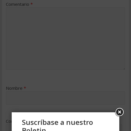
Comentario
*
Nombre
*
Suscríbase a nuestro
Correo electrónico
*
Boletin