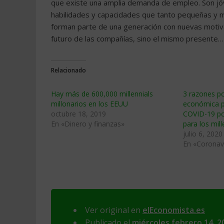
que existe una amplia demanda de empleo. Son jó
habilidades y capacidades que tanto pequeñas y m
forman parte de una generación con nuevas motiva
futuro de las compañías, sino el mismo presente…
Relacionado
Hay más de 600,000 millennials
3 razones por
millonarios en los EEUU
económica p
octubre 18, 2019
COVID-19 po
En «Dinero y finanzas»
para los mill
julio 6, 2020
En «Coronav
Ver original en
elEconomista.es
Publicado el
miércoles febrero 14, 2