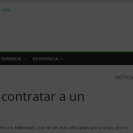
obrar en 2026
n caro
 a tiempo
 qué hacer
rlo y venderle
 GERENCIA
DEGERENCIA
NOTICI
 contratar a un
o los Millennials, son de las más afectadas por la crisis, por lo