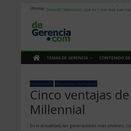
Última:
Stablecoins para empresas: cómo pagar y c
Despido silencioso: qué es y por qué sale ta
IA en selección de personal: cómo auditarla
Trabajo forzoso en la cadena de suministro:
Mercado hispano de EE. UU.: cómo segmenta
TEMAS DE GERENCIA
CONTENIDO DE
Millennials
Recursos Humanos
Cinco ventajas de
Millennial
En la actualidad, las generaciones más jóvenes, com