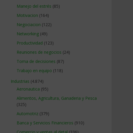
Manejo del estrés
(85)
Motivacion
(164)
Negociacion
(122)
Networking
(49)
Productividad
(123)
Reuniones de negocios
(24)
Toma de decisiones
(87)
Trabajo en equipo
(118)
Industrias
(4.874)
Aeronautica
(95)
Alimentos, Agricultura, Ganaderia y Pesca
(325)
Automotriz
(379)
Banca y Servicios Financieros
(910)
Comercio y ventas al detal
(336)