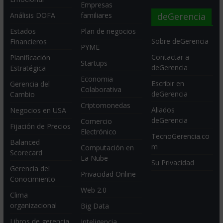
Empresas
deGerencia
Análisis DOFA
familiares
Estados
Plan de negocios
Sobre deGerencia
Financieros
PYME
Contactar a
Planificación
Startups
deGerencia
Estratégica
Economia
Escribir en
Gerencia del
Colaborativa
deGerencia
Cambio
Criptomonedas
Aliados
Negocios en USA
deGerencia
Comercio
Fijación de Precios
Electrónico
TecnoGerencia.co
Balanced
m
Computación en
Scorecard
La Nube
Su Privacidad
Gerencia del
Privacidad Online
Conocimiento
Web 2.0
Clima
organizacional
Big Data
Libros de gerencia
Inteligencia