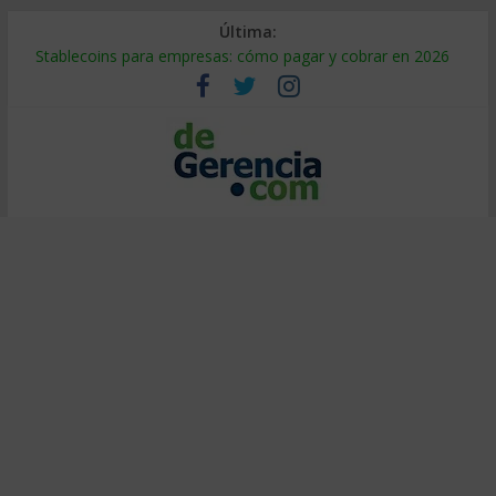
Última:
Stablecoins para empresas: cómo pagar y cobrar en 2026
Despido silencioso: qué es y por qué sale tan caro
IA en selección de personal: cómo auditarla a tiempo
Trabajo forzoso en la cadena de suministro: qué hacer
Mercado hispano de EE. UU.: cómo segmentarlo y venderle