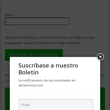
Web
Guarda mi nombre, correo electrónico y web en este
navegador para la próxima vez que comente.
Suscríbase a nuestro
Boletin
Este sitio usa Akismet para reducir el spam.
Aprende cómo
Le notificaremos de las novedades en
se procesan los datos de tus comentarios
.
deGerencia.com
Este artículo es Copyright de su autor(a). El
autor(a) es responsable por el contenido y