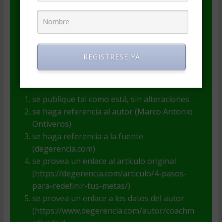
las opiniones expresadas, así como de la
legitimidad de su autoría.
El contenido puede ser incluido en
publicaciones o webs con fines informativos
REGISTRESE YA
y educativos (pero no comerciales), si se
respetan las siguientes condiciones:
se publique tal como está, sin alteraciones
se haga referencia al autor (Marco Antonio
Ontiveros)
se haga referencia a la fuente
(degerencia.com)
se provea un enlace al artículo original
(https://degerencia.com/articulo/4-pasos-
para-redefinir-tus-metas/)
se provea un enlace a los datos del autor
(https://www.degerencia.com/autor/coachm