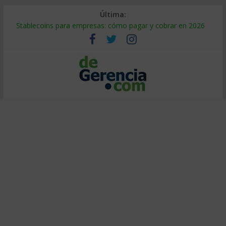
Última:
Stablecoins para empresas: cómo pagar y cobrar en 2026
Despido silencioso: qué es y por qué sale tan caro
IA en selección de personal: cómo auditarla a tiempo
Trabajo forzoso en la cadena de suministro: qué hacer
Mercado hispano de EE. UU.: cómo segmentarlo y venderle