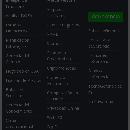
Inteligencia
Marca Personal
Emocional
Empresas
deGerencia
Análisis DOFA
familiares
Estados
Plan de negocios
Sobre deGerencia
Financieros
PYME
Contactar a
Planificación
Startups
deGerencia
Estratégica
Economia
Escribir en
Gerencia del
Colaborativa
deGerencia
Cambio
Criptomonedas
Aliados
Negocios en USA
deGerencia
Comercio
Fijación de Precios
Electrónico
TecnoGerencia.co
Balanced
m
Computación en
Scorecard
La Nube
Su Privacidad
Gerencia del
Privacidad Online
Conocimiento
Web 2.0
Clima
organizacional
Big Data