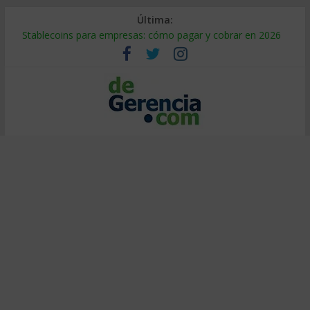
Última:
Stablecoins para empresas: cómo pagar y cobrar en 2026
Despido silencioso: qué es y por qué sale tan caro
IA en selección de personal: cómo auditarla a tiempo
Trabajo forzoso en la cadena de suministro: qué hacer
Mercado hispano de EE. UU.: cómo segmentarlo y venderle