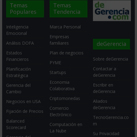
Temas
Temas
Populares
Tendencia
Inteligencia
Marca Personal
Emocional
Empresas
deGerencia
Análisis DOFA
familiares
Estados
Plan de negocios
Sobre deGerencia
Financieros
PYME
Contactar a
Planificación
Startups
deGerencia
Estratégica
Economia
Escribir en
Gerencia del
Colaborativa
deGerencia
Cambio
Criptomonedas
Aliados
Negocios en USA
deGerencia
Comercio
Fijación de Precios
Electrónico
TecnoGerencia.co
Balanced
m
Computación en
Scorecard
La Nube
Su Privacidad