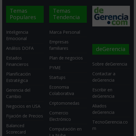
Temas
Temas
Populares
Tendencia
Inteligencia
Marca Personal
Emocional
Empresas
deGerencia
Análisis DOFA
familiares
Estados
Plan de negocios
Sobre deGerencia
Financieros
PYME
Contactar a
Planificación
Startups
deGerencia
Estratégica
Economia
Escribir en
Gerencia del
Colaborativa
deGerencia
Cambio
Criptomonedas
Aliados
Negocios en USA
deGerencia
Comercio
Fijación de Precios
Electrónico
TecnoGerencia.co
Balanced
m
Computación en
Scorecard
La Nube