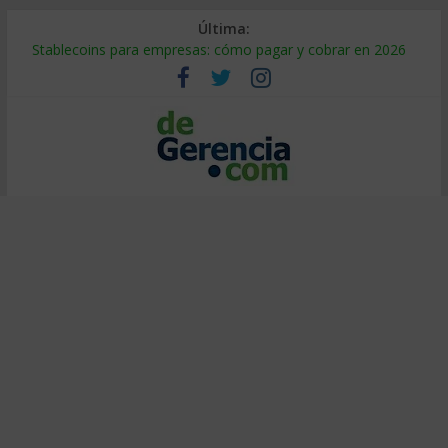
Última:
Stablecoins para empresas: cómo pagar y cobrar en 2026
Despido silencioso: qué es y por qué sale tan caro
IA en selección de personal: cómo auditarla a tiempo
Trabajo forzoso en la cadena de suministro: qué hacer
Mercado hispano de EE. UU.: cómo segmentarlo y venderle