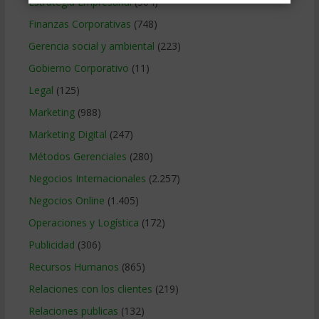
Estrategia Empresarial
(304)
Finanzas Corporativas
(748)
Gerencia social y ambiental
(223)
Gobierno Corporativo
(11)
Legal
(125)
Marketing
(988)
Marketing Digital
(247)
Métodos Gerenciales
(280)
Negocios Internacionales
(2.257)
Negocios Online
(1.405)
Operaciones y Logística
(172)
Publicidad
(306)
Recursos Humanos
(865)
Relaciones con los clientes
(219)
Relaciones publicas
(132)