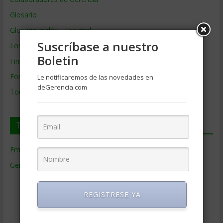
Glosario
Glosario Inglés – Español
Suscríbase a nuestro
Los mejores MBA
Boletin
Firmas de Gerencia
Formación de Gerencia
Le notificaremos de las novedades en
deGerencia.com
Todos los Temas
Temas de Gerencia
Empresas de Gerencia
(38)
Gerencia
(9.477)
Ciencias Económicas
(80)
Contabilidad
(466)
REGISTRESE YA
Educacion Gerencial
(454)