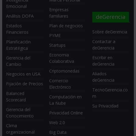
Emocional
Empresas
deGerencia
Análisis DOFA
familiares
Estados
Plan de negocios
Sobre deGerencia
Financieros
PYME
Contactar a
Planificación
Startups
deGerencia
Estratégica
Economia
Escribir en
Gerencia del
Colaborativa
deGerencia
Cambio
Criptomonedas
Aliados
Negocios en USA
deGerencia
Comercio
Fijación de Precios
Electrónico
TecnoGerencia.co
Balanced
m
Computación en
Scorecard
La Nube
Su Privacidad
Gerencia del
Privacidad Online
Conocimiento
Web 2.0
Clima
organizacional
Big Data