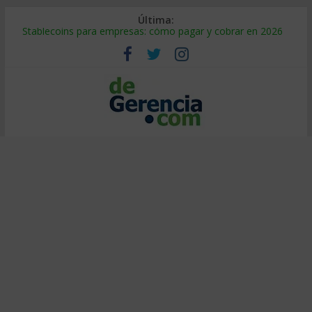
Última:
Stablecoins para empresas: cómo pagar y cobrar en 2026
Despido silencioso: qué es y por qué sale tan caro
IA en selección de personal: cómo auditarla a tiempo
Trabajo forzoso en la cadena de suministro: qué hacer
Mercado hispano de EE. UU.: cómo segmentarlo y venderle