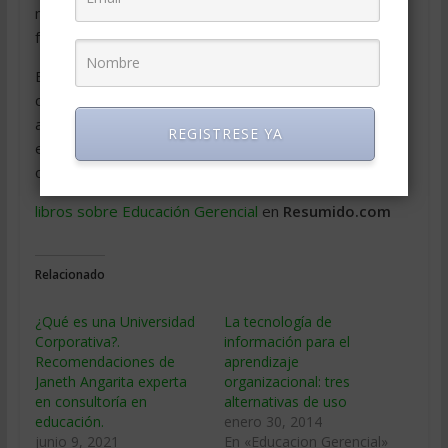
mejor proceso de intercambio, enriquecimiento y
formación.
Esta es una aportación para reflexionar y
contemplarse en aquellas organizaciones que desean
aprender en esta era del conocimiento, finalmente,
REGISTRESE YA
estas temáticas contribuyen al logro competitivo de
objetivos de la empresa.
libros sobre Educación Gerencial
en
Resumido.com
Relacionado
¿Qué es una Universidad
La tecnología de
Corporativa?.
información para el
Recomendaciones de
aprendizaje
Janeth Angarita experta
organizacional: tres
en consultoría en
alternativas de uso
educación.
enero 30, 2014
junio 9, 2021
En «Educacion Gerencial»