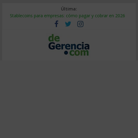
Última:
Stablecoins para empresas: cómo pagar y cobrar en 2026
Despido silencioso: qué es y por qué sale tan caro
IA en selección de personal: cómo auditarla a tiempo
Trabajo forzoso en la cadena de suministro: qué hacer
Mercado hispano de EE. UU.: cómo segmentarlo y venderle