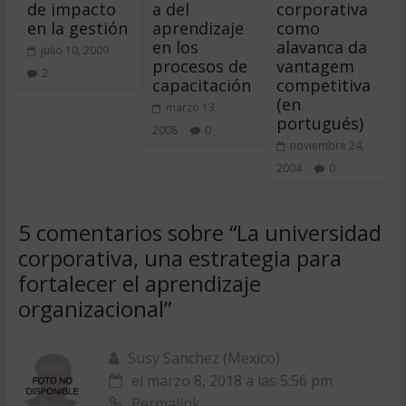
de impacto
a del
corporativa
en la gestión
aprendizaje
como
en los
alavanca da
julio 10, 2009
procesos de
vantagem
2
capacitación
competitiva
(en
marzo 13,
portugués)
2008
0
noviembre 24,
2004
0
5 comentarios sobre “
La universidad
corporativa, una estrategia para
fortalecer el aprendizaje
organizacional
”
Susy Sanchez (Mexico)
el marzo 8, 2018 a las 5:56 pm
Permalink