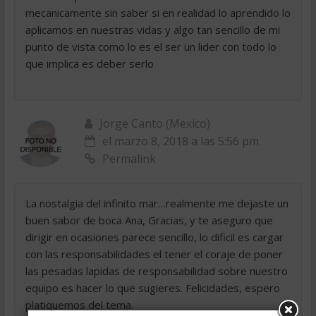
mecanicamente sin saber si en realidad lo aprendido lo
aplicamos en nuestras vidas y algo tan sencillo de mi
punto de vista como lo es el ser un lider con todo lo
que implica es deber serlo
Jorge Canto (Mexico)
el marzo 8, 2018 a las 5:56 pm
Permalink
La nostalgia del infinito mar…realmente me dejaste un
buen sabor de boca Ana, Gracias, y te aseguro que
dirigir en ocasiones parece sencillo, lo dificil es cargar
con las responsabilidades el tener el coraje de poner
las pesadas lapidas de responsabilidad sobre nuestro
equipo es hacer lo que sugieres. Felicidades, espero
platiquemos del tema.