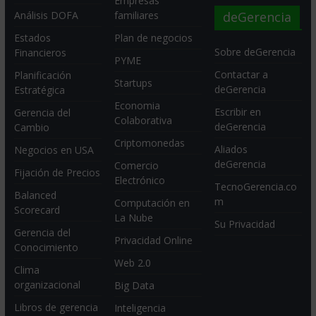
Empresas
deGerencia
Análisis DOFA
familiares
Estados
Plan de negocios
Sobre deGerencia
Financieros
PYME
Contactar a
Planificación
Startups
deGerencia
Estratégica
Economia
Escribir en
Gerencia del
Colaborativa
deGerencia
Cambio
Criptomonedas
Aliados
Negocios en USA
deGerencia
Comercio
Fijación de Precios
Electrónico
TecnoGerencia.co
Balanced
m
Computación en
Scorecard
La Nube
Su Privacidad
Gerencia del
Privacidad Online
Conocimiento
Web 2.0
Clima
organizacional
Big Data
Libros de gerencia
Inteligencia