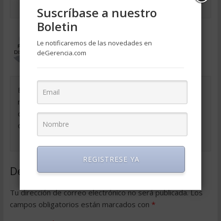
Suscríbase a nuestro
Boletin
Francisco Olivares Uribe. (Mexico)
Le notificaremos de las novedades en
el marzo 8, 2018 a las 5:56 pm
deGerencia.com
Permalink
Excelente pagina, su información es muy valiosa para
mi ya que me desempeño actualmente como
consultor en relaciones industriales y ademas soy
doecente universitario. felicidades
REGISTRESE YA
Deja una respuesta
Tu dirección de correo electrónico no será publicada.
Los
campos obligatorios están marcados con
*