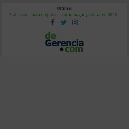
Última:
Stablecoins para empresas: cómo pagar y cobrar en 2026
Despido silencioso: qué es y por qué sale tan caro
IA en selección de personal: cómo auditarla a tiempo
Trabajo forzoso en la cadena de suministro: qué hacer
Mercado hispano de EE. UU.: cómo segmentarlo y venderle