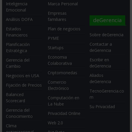
Inteligencia
Marca Personal
Emocional
Empresas
deGerencia
Análisis DOFA
familiares
Estados
Plan de negocios
Sobre deGerencia
Financieros
PYME
Contactar a
Planificación
Startups
deGerencia
Estratégica
Economia
Escribir en
Gerencia del
Colaborativa
deGerencia
Cambio
Criptomonedas
Aliados
Negocios en USA
deGerencia
Comercio
Fijación de Precios
Electrónico
TecnoGerencia.co
Balanced
m
Computación en
Scorecard
La Nube
Su Privacidad
Gerencia del
Privacidad Online
Conocimiento
Web 2.0
Clima
organizacional