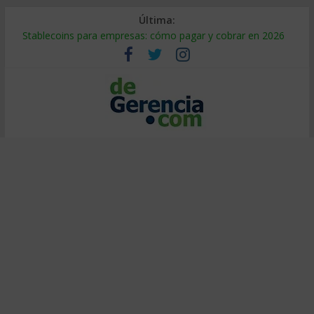
Última:
Stablecoins para empresas: cómo pagar y cobrar en 2026
Despido silencioso: qué es y por qué sale tan caro
IA en selección de personal: cómo auditarla a tiempo
Trabajo forzoso en la cadena de suministro: qué hacer
Mercado hispano de EE. UU.: cómo segmentarlo y venderle